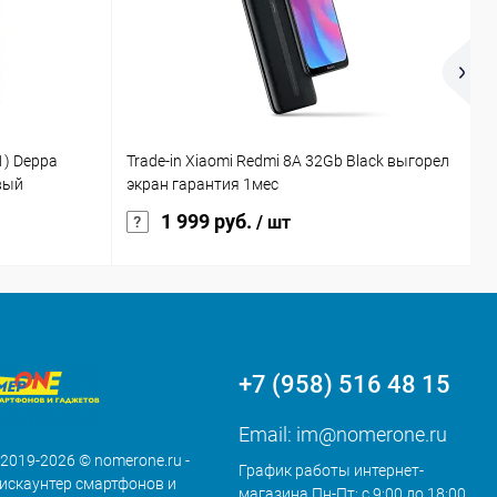
1) Deppa
Trade-in Xiaomi Redmi 8A 32Gb Black выгорел
T
вый
экран гарантия 1мес
г
1 999 руб.
/ шт
+7 (958) 516 48 15
Email:
im@nomerone.ru
 2019-2026 © nomerone.ru -
График работы интернет-
искаунтер смартфонов и
магазина Пн-Пт: с 9:00 до 18:00