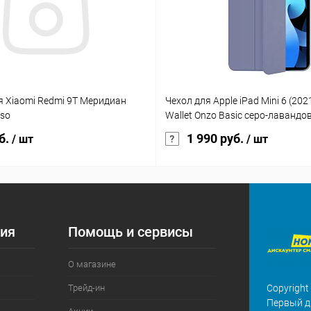
я Xiaomi Redmi 9T Меридиан
Чехол для Apple iPad Mini 6 (202
sso
Wallet Onzo Basic серо-лавандо
б.
1 990 руб.
/ шт
/ шт
ия
Помощь и сервисы
О магазине
Трейд-ин
Copyright
Первый д