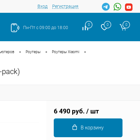
Вход
Регистрация
0
0
0
Пн-Пт с 09:00 до 18:00
•
•
•
ьютеров
Роутеры
Роутеры Xiaomi
-pack)
Закрыть
6 490 руб.
/ шт
В корзину