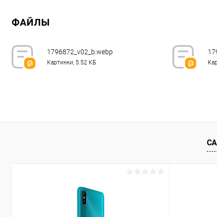
В корзину
ФАЙЛЫ
К сравнению
В избранное
В наличии
1796872_v02_b.webp
17
Картинки, 5.52 КБ
Кар
СА