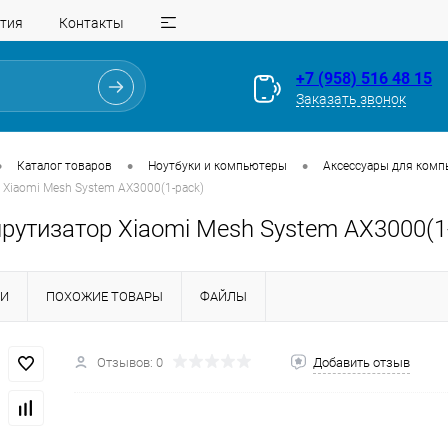
тия
Контакты
+7 (958) 516 48 15
Заказать звонок
•
•
•
Каталог товаров
Ноутбуки и компьютеры
Аксессуары для комп
 Xiaomi Mesh System AX3000(1-pack)
рутизатор Xiaomi Mesh System AX3000(1
КИ
ПОХОЖИЕ ТОВАРЫ
ФАЙЛЫ
Для клиентов всех банков
Отзывов: 0
Добавить отзыв
Разбейте
оплату