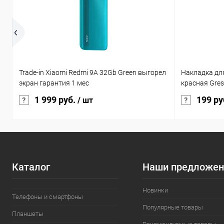
Trade-in Xiaomi Redmi 9A 32Gb Green выгорел
Накладка дл
экран гарантия 1 мес
красная Gre
1 999 руб.
199 ру
/ шт
Каталог
Наши предложен
Новинки
Телефоны и смартфоны
Популярные товары
Планшеты