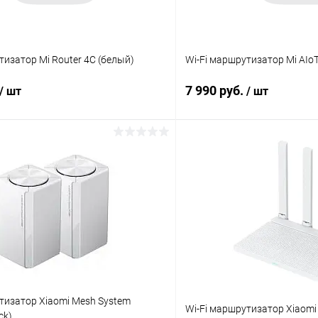
тизатор Mi Router 4C (белый)
Wi-Fi маршрутизатор Mi AIo
7 990 руб.
/ шт
/ шт
В корзину
В корз
К сравнению
ое
В наличии
В избранное
тизатор Xiaomi Mesh System
Wi-Fi маршрутизатор Xiaomi
ck)