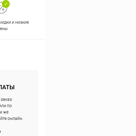
кидки и низкие
ены
ЛАТЫ
 заказ
или по
ли же
айте онлайн.
е