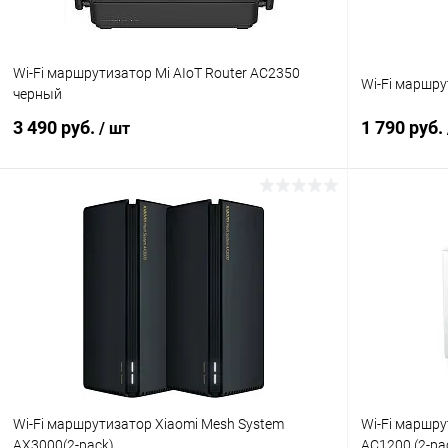
Wi-Fi маршрутизатор Mi AIoT Router AC2350
Wi-Fi маршру
черный
3 490 руб.
1 790 руб.
/ шт
В корзину
К сравнению
В избранное
В наличии
В избранн
Wi-Fi маршрутизатор Xiaomi Mesh System
Wi-Fi маршру
AX3000(2-pack)
AC1200 (2-pa