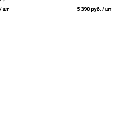
5 390 руб.
/ шт
/ шт
В корзину
В корз
К сравнению
ое
В наличии
В избранное