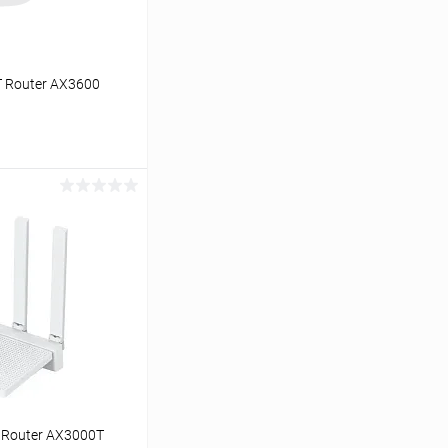
T Router AX3600
ину
К сравнению
Под заказ
 Router AX3000T