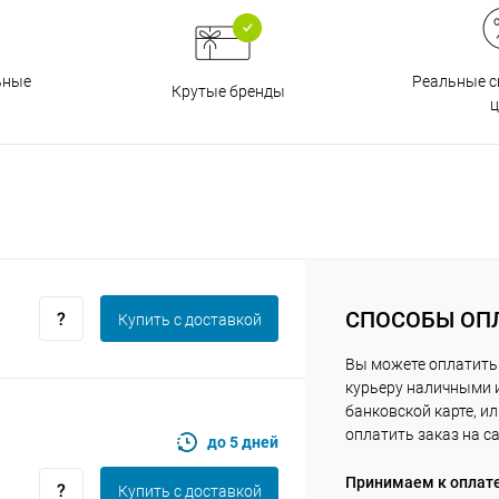
Получайте товар
выбранный способом
Реальные с
ьные
Крутые бренды
Оставшиеся
75
% будут
списываться
ц
с вашей карты
по
25
%
каждые 2 недели
Подробнее
об оплате Плайтом
СПОСОБЫ ОП
Купить c доставкой
Вы можете оплатить
25
курьеру наличными 
раз в 2
банковской карте, и
Остались вопросы?
недели
оплатить заказ на с
до 5 дней
8 800 302-02-51
Принимаем к оплат
Купить c доставкой
plait.ru