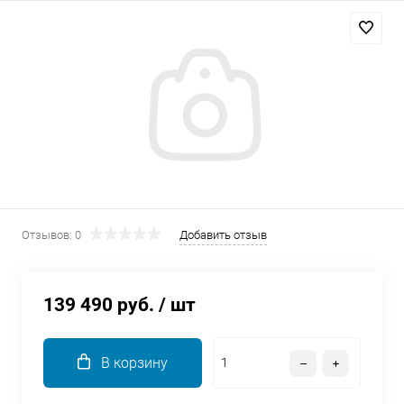
Добавляйте товары
в корзину
Оплачивайте сегодня только
25
% картой любого банка
Получайте товар
выбранный способом
Отзывов: 0
Добавить отзыв
Оставшиеся
75
% будут
списываться
с вашей карты
139 490 руб.
/ шт
по
25
%
каждые 2 недели
В корзину
Подробнее