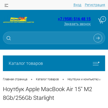
Вход
Регистрация
+7 (958) 516 48 15
0
Заказать звонок
Для клиентов всех банков
Разбейте
оплату
на части
без переплат
Каталог товаров
График платежей
•
•
•
Главная страница
Каталог товаров
Ноутбуки и компьютеры
Ноутбук Apple MacBook Air 15" M2
Сегодня
25
%
8Gb/256Gb Starlight