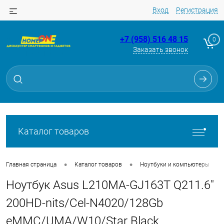
Вход
Регистрация
+7 (958) 516 48 15
0
Заказать звонок
Для клиентов всех банков
Разбейте
оплату
на части
без переплат
Каталог товаров
График платежей
•
•
•
Главная страница
Каталог товаров
Ноутбуки и компьютеры
Ноутбук Asus L210MA-GJ163T Q211.6"
Сегодня
25
%
200HD-nits/Cel-N4020/128Gb
eMMC/UMA/W10/Star Black