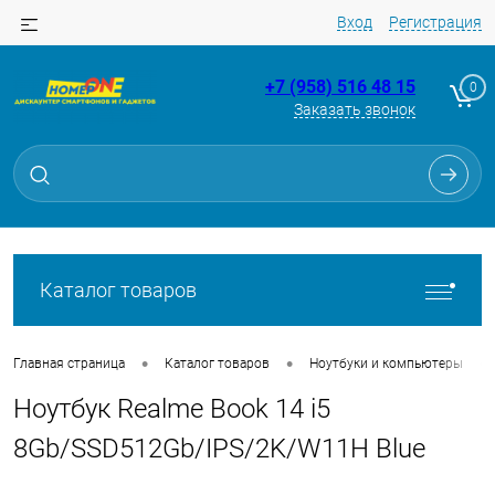
Вход
Регистрация
+7 (958) 516 48 15
0
Заказать звонок
Для клиентов всех банков
Разбейте
оплату
на части
без переплат
Каталог товаров
График платежей
•
•
•
Главная страница
Каталог товаров
Ноутбуки и компьютеры
Ноутбук Realme Book 14 i5
Сегодня
25
%
8Gb/SSD512Gb/IPS/2K/W11H Blue