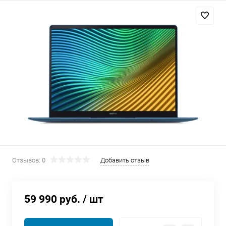
Добавляйте товары
в корзину
Оплачивайте сегодня только
25
% картой любого банка
Получайте товар
выбранный способом
Оставшиеся
75
% будут
Отзывов: 0
Добавить отзыв
списываться
с вашей карты
по
25
%
каждые 2 недели
59 990 руб.
/ шт
Подробнее