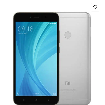
Добавляйте товары
в корзину
Оплачивайте сегодня только
25
% картой любого банка
Получайте товар
выбранный способом
Оставшиеся
75
% будут
списываться
с вашей карты
по
25
%
каждые 2 недели
Подробнее