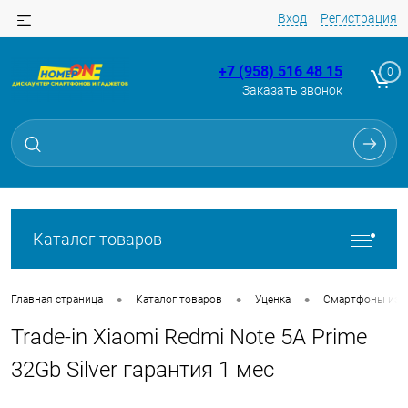
Вход
Регистрация
+7 (958) 516 48 15
0
Заказать звонок
Для клиентов всех банков
Разбейте
оплату
на части
без переплат
Каталог товаров
График платежей
•
•
•
Главная страница
Каталог товаров
Уценка
Смартфоны из Tr
Trade-in Xiaomi Redmi Note 5A Prime
Сегодня
25
%
32Gb Silver гарантия 1 мес