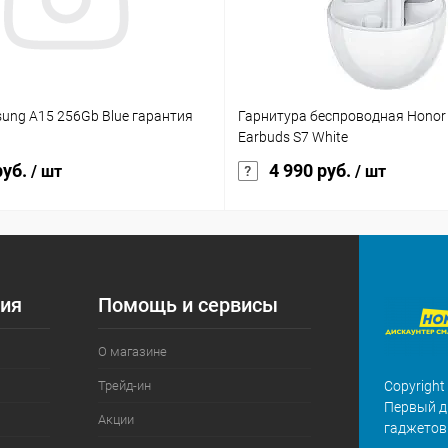
sung A15 256Gb Blue гарантия
Гарнитура беспроводная Honor 
Earbuds S7 White
руб.
4 990 руб.
/ шт
/ шт
ия
Помощь и сервисы
О магазине
Трейд-ин
Copyright
Первый д
Акции
гаджетов