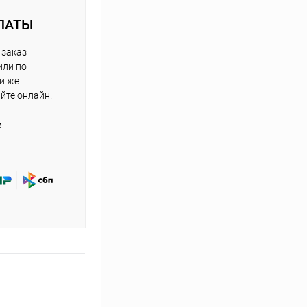
ЛАТЫ
 заказ
или по
ли же
айте онлайн.
е