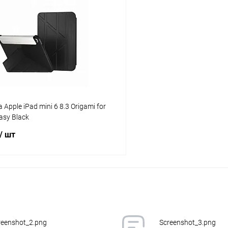
Apple iPad mini 6 8.3 Origami for
asy Black
/ шт
В корзину
К сравнению
ое
В наличии
reenshot_2.png
Screenshot_3.png