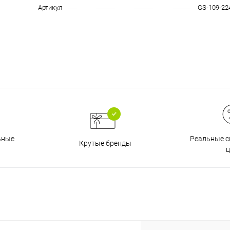
Артикул
GS-109-22
График платежей
Сегодня
25
%
Добавляйте товары
в корзину
Реальные с
ьные
Крутые бренды
ц
Оплачивайте сегодня только
25
% картой любого банка
Получайте товар
выбранный способом