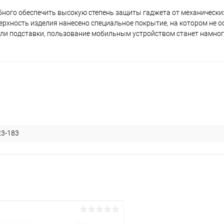
обного обеспечить высокую степень защиты гаджета от механически
рхность изделия нанесено специальное покрытие, на котором не о
роли подставки, пользование мобильным устройством станет намног
раз в 2 недели
23-183