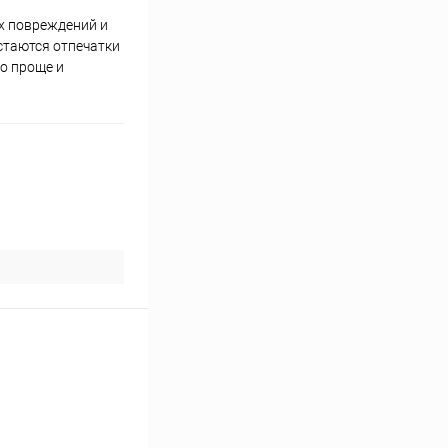
х повреждений и
стаются отпечатки
о проще и