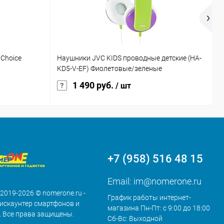
Choice
Наушники JVC KIDS проводные детские (HA-
Н
KD5-V-EF) Фиолетовые/зеленые
F
1 490 руб.
/ шт
+7 (958) 516 48 15
Email:
im@nomerone.ru
 2019-2026 © nomerone.ru -
График работы интернет-
искаунтер смартфонов и
магазина Пн-Пт: с 9:00 до 18:00
. Все права защищены.
Сб-Вс: Выходной