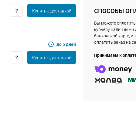
СПОСОБЫ ОП
Купить c доставкой
Оставшиеся
75
% будут
списываться
Вы можете оплатить
с вашей карты
по
25
%
каждые 2 недели
курьеру наличными 
банковской карте, и
оплатить заказ на с
до 5 дней
Принимаем к оплат
Купить c доставкой
Подробнее
об оплате Плайтом
25
раз в 2
Остались вопросы?
недели
8 800 302-02-51
plait.ru