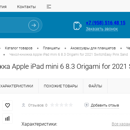
тия
Контакты
+7 (958) 516 48 15
Заказать звонок
•
•
•
•
Каталог товаров
Планшеты
Аксессуары для планшетов
Ч
•
Чехол-книжка Apple iPad mini 6 8.3 Origami for 2021 SwitchEasy Pink Sand
ка Apple iPad mini 6 8.3 Origami for 2021
ХАРАКТЕРИСТИКИ
ПОХОЖИЕ ТОВАРЫ
ФАЙЛЫ
Для клиентов всех банков
Отзывов: 0
Добавить отзыв
Разбейте
оплату
на части
без переплат
Характеристики:
Все хара