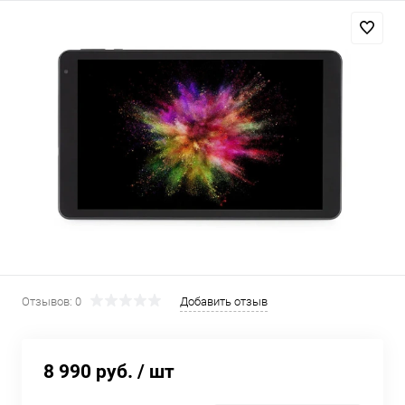
Добавляйте товары
в корзину
Оплачивайте сегодня только
25
% картой любого банка
Получайте товар
выбранный способом
Оставшиеся
75
% будут
списываться
с вашей карты
Отзывов: 0
Добавить отзыв
по
25
%
каждые 2 недели
8 990 руб.
/ шт
Подробнее