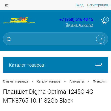
Вход
Регистрация
+7 (958) 516 48 15
0
Заказать звонок
Для клиентов всех банков
Разбейте
оплату
на части
без переплат
Каталог товаров
График платежей
•
•
•
Главная страница
Каталог товаров
Планшеты
Планшеты
Планшет Digma Optima 1245C 4G
Сегодня
25
%
MTK8765 10.1" 32Gb Black