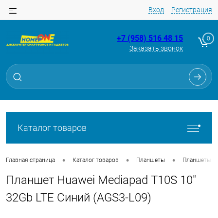
Вход
Регистрация
+7 (958) 516 48 15
0
Заказать звонок
Для клиентов всех банков
Разбейте
оплату
на части
без переплат
Каталог товаров
График платежей
•
•
•
Главная страница
Каталог товаров
Планшеты
Планшеты
Планшет Huawei Mediapad T10S 10"
Сегодня
25
%
32Gb LTE Синий (AGS3-L09)