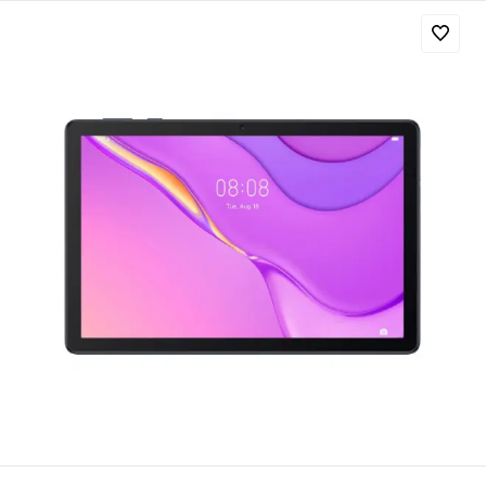
Добавляйте товары
в корзину
Оплачивайте сегодня только
25
% картой любого банка
Получайте товар
выбранный способом
Оставшиеся
75
% будут
списываться
с вашей карты
по
25
%
каждые 2 недели
Подробнее