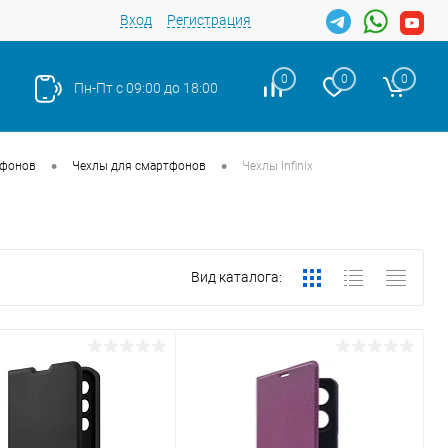
Вход
Регистрация
0
0
0
Пн-Пт с 09:00 до 18:00
•
•
тфонов
Чехлы для смартфонов
Чехлы Infinix
Вид каталога: