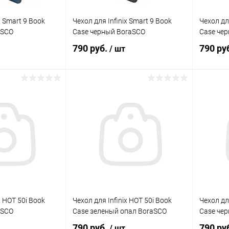
x Smart 9 Book
Чехол для Infinix Smart 9 Book
Чехол для
aSCO
Case черный BoraSCO
Case че
790 руб.
790 ру
/ шт
корзину
В корзину
Сравнение
Сравнение
В наличии
В избранное
В наличии
В изб
x HOT 50i Book
Чехол для Infinix HOT 50i Book
Чехол дл
aSCO
Case зеленый опал BoraSCO
Case че
790 руб.
790 ру
/ шт