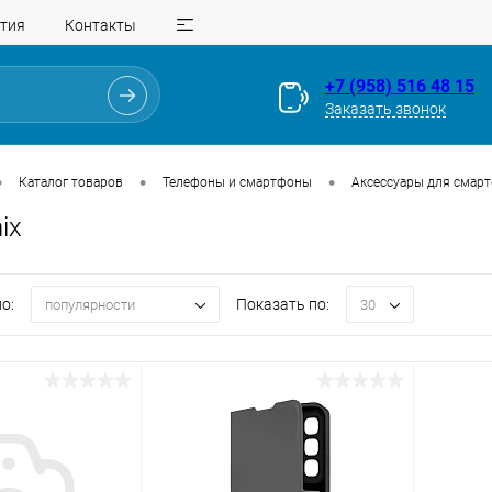
тия
Контакты
+7 (958) 516 48 15
Заказать звонок
•
•
•
Каталог товаров
Телефоны и смартфоны
Аксессуары для смар
ix
о:
Показать по:
популярности
30