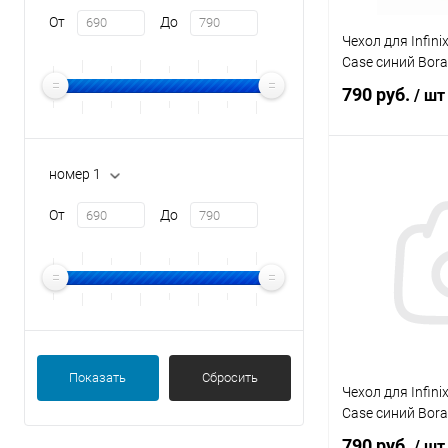
От
До
Чехол для Infini
Case синий Bor
790 руб.
/ шт
номер 1
В 
От
До
В избранное
Показать
Сбросить
Чехол для Infini
Case синий Bor
790 руб.
/ шт