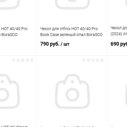
Чехол для
x HOT 40/40 Pro
Чехол для Infinix HOT 40/40 Pro
(2024) А
й BoraSCO
Book Case зеленый опал BoraSCO
черный 
790 руб.
690 ру
/ шт
корзину
В корзину
Сравнение
Сравнение
В наличии
В избранное
В наличии
В изб