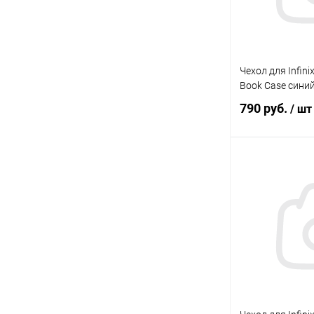
Чехол для Infini
Book Case сини
790 руб.
/ шт
В 
В избранное