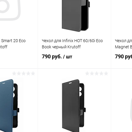
x Smart 20 Eco
Чехол для Infinix HOT 60/60i Eco
Чехол для
toff
Book черный Krutoff
Magnet B
790 руб.
790 ру
/ шт
корзину
В корзину
Сравнение
Сравнение
В наличии
В избранное
В наличии
В изб