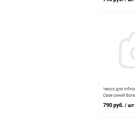
В 
В избранное
Чехол для Infini
Case синий Bor
790 руб.
/ шт
В 