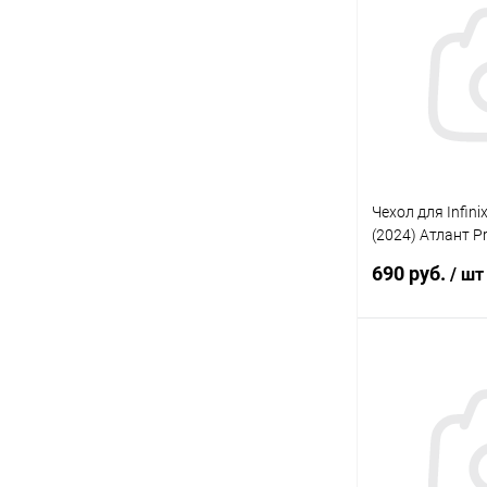
В избранное
Чехол для Infini
(2024) Атлант 
черный Gresso
690 руб.
/ шт
В 
В избранное