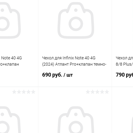
Сравнение
Сравнение
В наличии
В избранное
В наличии
В изб
x Note 40 4G
Чехол для Infinix Note 40 4G
Чехол дл
Pro+клапан
(2024) Атлант Pro+клапан темно-
8/8 Plus
синий Gresso
BoraSCO
690 руб.
790 ру
/ шт
корзину
В корзину
Сравнение
Сравнение
В наличии
В избранное
В наличии
В изб