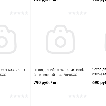
корзину
В корзину
Сравнение
Сравнение
В наличии
В избранное
В наличии
В изб
Чехол для
x HOT 50 4G Book
Чехол для Infinix HOT 50 4G Book
(2024) А
aSCO
Case зеленый опал BoraSCO
черный 
790 руб.
690 ру
/ шт
корзину
В корзину