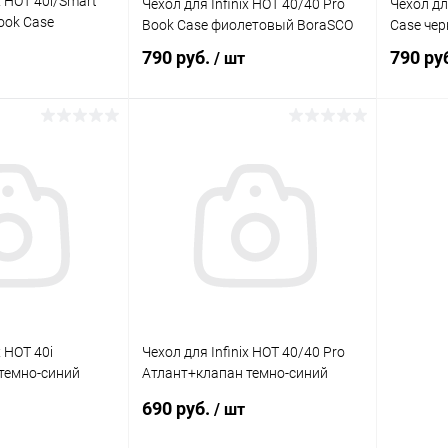
x HOT 40i/Smart
Чехол для Infinix HOT 40/40 Pro
Чехол для
Book Case
Book Case фиолетовый BoraSCO
Case че
raSCO
790 руб.
790 ру
/ шт
корзину
В корзину
Сравнение
Сравнение
В наличии
В избранное
В наличии
В изб
x HOT 40i
Чехол для Infinix HOT 40/40 Pro
темно-синий
Атлант+клапан темно-синий
Gresso
690 руб.
/ шт