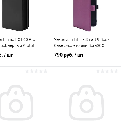
 Infinix HOT 60 Pro
Чехол для Infinix Smart 9 Book
ook черный Krutoff
Case фиолетовый BoraSCO
б.
790 руб.
/ шт
/ шт
В корзину
В корзину
Сравнение
Сравнение
ранное
В наличии
В избранное
В наличии