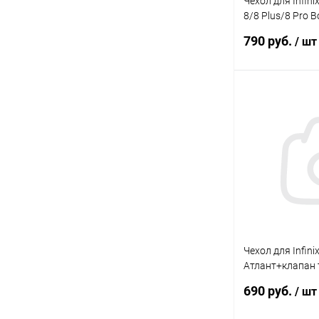
Чехол для Infini
8/8 Plus/8 Pro 
фиолетовый Bo
790 руб.
/ шт
В 
В избранное
Чехол для Infini
Атлант+клапан 
Gresso
690 руб.
/ шт