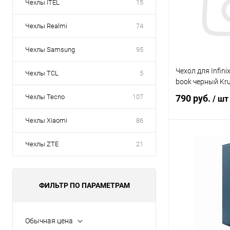
Чехлы ITEL
15
Чехлы Realmi
74
Чехлы Samsung
95
Чехол для Infini
Чехлы TCL
5
book черный Kru
Чехлы Tecno
107
790 руб.
/ шт
Чехлы Xiaomi
86
В 
Чехлы ZTE
21
В избранное
ФИЛЬТР ПО ПАРАМЕТРАМ
Обычная цена