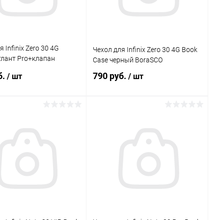
 Infinix Zero 30 4G
Чехол для Infinix Zero 30 4G Book
тлант Pro+клапан
Case черный BoraSCO
Gresso
б.
790 руб.
/ шт
/ шт
В корзину
В корзину
Сравнение
Сравнение
ранное
В наличии
В избранное
В наличии