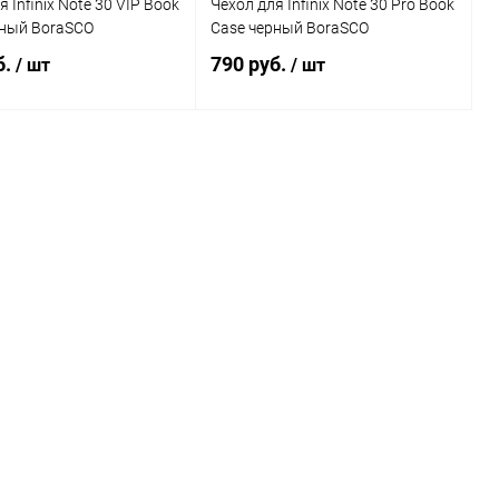
 Infinix Note 30 VIP Book
Чехол для Infinix Note 30 Pro Book
рный BoraSCO
Case черный BoraSCO
б.
790 руб.
/ шт
/ шт
В корзину
В корзину
Сравнение
Сравнение
ранное
В наличии
В избранное
В наличии