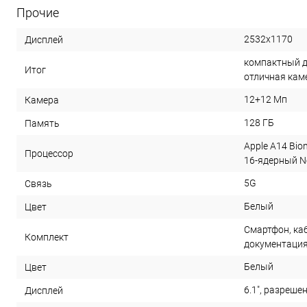
Прочие
2532x1170
Дисплей
компактный д
Итог
отличная кам
12+12 Мп
Камера
128 ГБ
Память
Apple A14 Bio
Процессор
16-ядерный Ne
5G
Связь
Белый
Цвет
Смартфон, каб
Комплект
документаци
Белый
Цвет
6.1", разреше
Дисплей