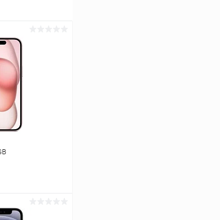
GB
ину