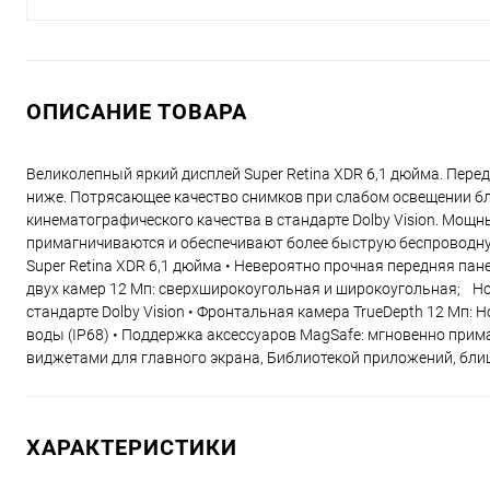
ОПИСАНИЕ ТОВАРА
Великолепный яркий дисплей Super Retina XDR 6,1 дюйма. Передн
ниже. Потрясающее качество снимков при слабом освещении бл
кинематографического качества в стандарте Dolby Vision. Мощн
примагничиваются и обеспечивают более быструю беспроводную 
Super Retina XDR 6,1 дюйма • Невероятно прочная передняя пане
двух камер 12 Мп: сверхширокоугольная и широкоугольная; Ноч
стандарте Dolby Vision • Фронтальная камера TrueDepth 12 Мп: 
воды (IP68) • Поддержка аксессуаров MagSafe: мгновенно прим
виджетами для главного экрана, Библиотекой приложений, б
ХАРАКТЕРИСТИКИ