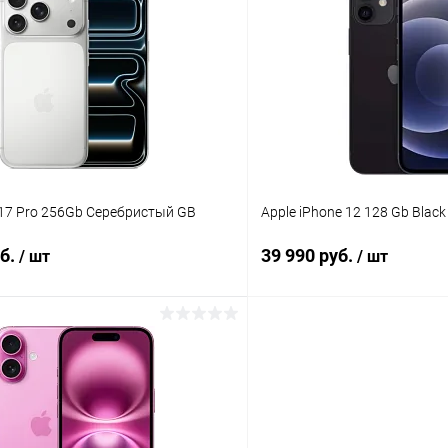
К сравнению
ое
Под заказ
В избранное
 17 Pro 256Gb Серебристый GB
Apple iPhone 12 128 Gb Black
уб.
39 990 руб.
/ шт
/ шт
В корзину
В корз
К сравнению
ое
В наличии
В избранное