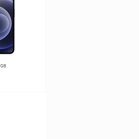
К сравнению
В наличии
 GB
ину
К сравнению
Под заказ