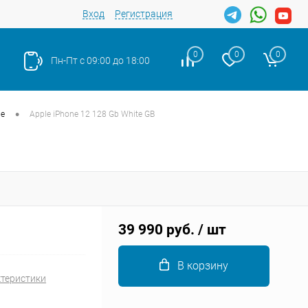
Вход
Регистрация
0
0
0
Пн-Пт с 09:00 до 18:00
•
le
Apple iPhone 12 128 Gb White GB
Закрыть
39 990 руб.
/ шт
В корзину
ктеристики