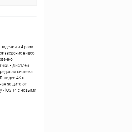
 падении в 4 раза
роизведение видео
новенно
ики: • Дисплей
Передовая система
R‑видео 4K в
жная защита от
 • iOS 14 с новыми