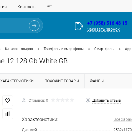
тия
Контакты
+7 (958) 516 48 15
Заказать звонок
•
•
•
•
Каталог товаров
Телефоны и смартфоны
Смартфоны
App
ne 12 128 Gb White GB
ХАРАКТЕРИСТИКИ
ПОХОЖИЕ ТОВАРЫ
ФАЙЛЫ
Отзывов: 0
Добавить отзыв
Для клиентов всех банков
Характеристики:
Все хара
Разбейте
оплату
Дисплей
2532x1170