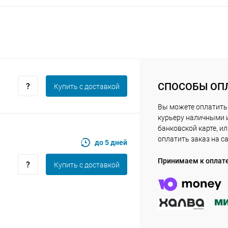
Получайте товар
выбранный способом
Оставшиеся
75
% будут
списываться
с вашей карты
по
25
%
каждые 2 недели
СПОСОБЫ ОП
Купить c доставкой
Вы можете оплатить
курьеру наличными 
Подробнее
об оплате Плайтом
банковской карте, и
оплатить заказ на с
до 5 дней
Принимаем к оплат
Купить c доставкой
25
раз в 2
Остались вопросы?
недели
8 800 302-02-51