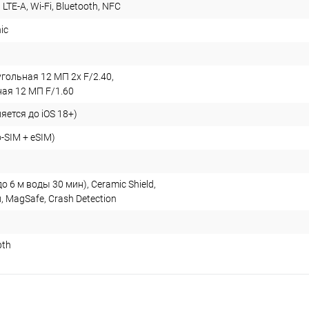
 LTE-A, Wi-Fi, Bluetooth, NFC
ic
гольная 12 МП 2x F/2.40,
ая 12 МП F/1.60
ляется до iOS 18+)
o-SIM + eSIM)
(до 6 м воды 30 мин), Ceramic Shield,
, MagSafe, Crash Detection
pth