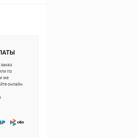
ЛАТЫ
 заказ
или по
ли же
айте онлайн.
е