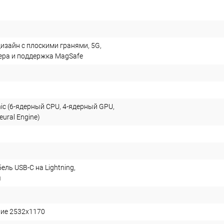
изайн с плоскими гранями, 5G,
ера и поддержка MagSafe
nic (6-ядерный CPU, 4-ядерный GPU,
ural Engine)
ель USB-C на Lightning,
я
ние 2532x1170