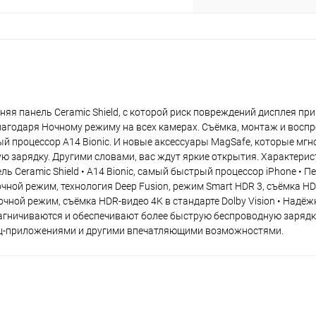
plait.ru
яя панель Ceramic Shield, с которой риск повреждений дисплея при
агодаря Ночному режиму на всех камерах. Съёмка, монтаж и восп
ый процессор A14 Bionic. И новые аксессуары MagSafe, которые мг
зарядку. Другими словами, вас ждут яркие открытия. Характерист
ль Ceramic Shield • A14 Bionic, самый быстрый процессор iPhone • 
раз в 2 недели
ной режим, технология Deep Fusion, режим Smart HDR 3, съёмка HD
Ночной режим, съёмка HDR‑видео 4K в стандарте Dolby Vision • Надё
агничиваются и обеспечивают более быструю беспроводную зарядку
лиц‑приложениями и другими впечатляющими возможностями.