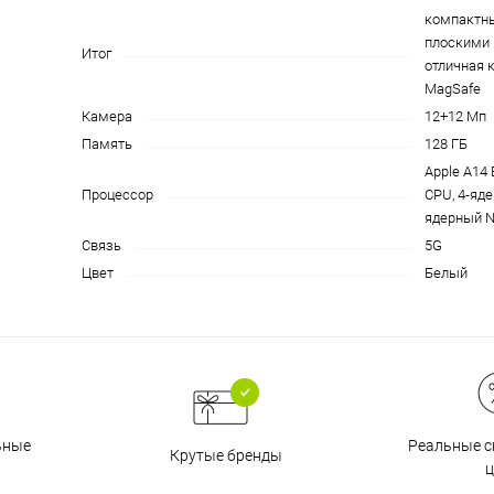
компактны
на части
без переплат
плоскими 
Итог
отличная 
MagSafe
График платежей
Камера
12+12 Мп
Память
128 ГБ
Apple A14 
Сегодня
Процессор
CPU, 4-яд
25
%
ядерный Ne
Связь
5G
Цвет
Белый
Добавляйте товары
в корзину
Оплачивайте сегодня только
Реальные с
ьные
Крутые бренды
25
% картой любого банка
ц