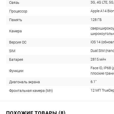
3G, 4G LTE, 5G,
Связь
Apple A14 Bion
Процессор
128 ГБ
Память
сверхширокоу
Камера
широкоугольн
iOS 14 (обнов
Версия ОС
Dual SIM (nan
SIM
2815 мАч
Батарея
Face ID, IP68 
Функции
плоские грани
6.1"
Диагональ экрана
12 МП TrueDe
Фронтальная камера (Мп)
ПОХОЖИЕ ТОВАРЫ (8)