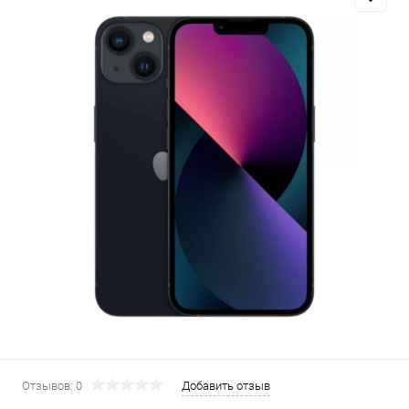
Добавляйте товары
в корзину
Оплачивайте сегодня только
25
% картой любого банка
Получайте товар
выбранный способом
Оставшиеся
75
% будут
списываться
с вашей карты
по
25
%
каждые 2 недели
Отзывов: 0
Добавить отзыв
Подробнее