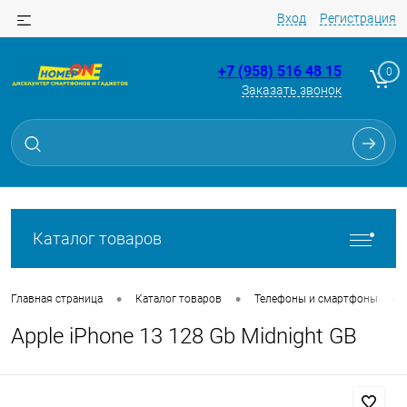
Вход
Регистрация
+7 (958) 516 48 15
0
Заказать звонок
Для клиентов всех банков
Разбейте
оплату
на части
без переплат
Каталог товаров
График платежей
•
•
•
Главная страница
Каталог товаров
Телефоны и смартфоны
Apple iPhone 13 128 Gb Midnight GB
Сегодня
25
%