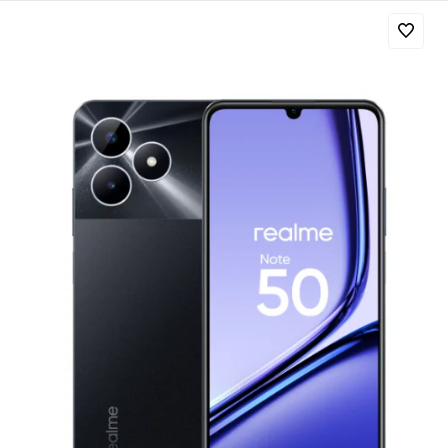
Добавляйте товары
в корзину
Оплачивайте сегодня только
25
% картой любого банка
Получайте товар
выбранный способом
Оставшиеся
75
% будут
списываться
с вашей карты
по
25
%
каждые 2 недели
Подробнее