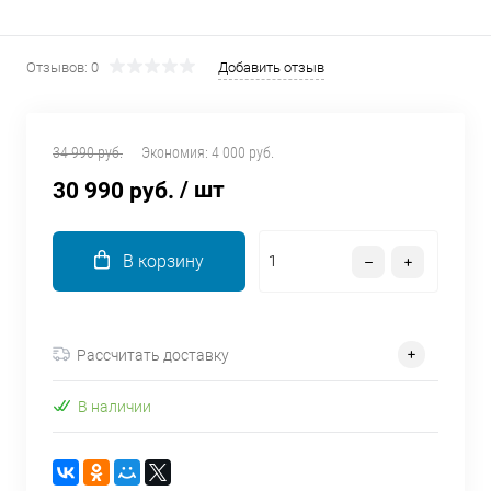
об оплате Плайтом
Отзывов: 0
Добавить отзыв
Остались вопросы?
25
34 990 руб.
Экономия:
4 000 руб.
8 800 302-02-51
/ шт
30 990 руб.
plait.ru
раз в 2
недели
В корзину
Рассчитать доставку
В наличии