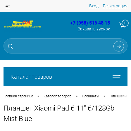
Вход
Регистрация
+7 (958) 516 48 15
0
Заказать звонок
Для клиентов всех банков
Разбейте
оплату
на части
без переплат
Каталог товаров
График платежей
•
•
•
Главная страница
Каталог товаров
Планшеты
Планшеты
Планшет Xiaomi Pad 6 11" 6/128Gb
Сегодня
25
%
Mist Blue