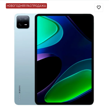
НОВОГОДНЯЯ РАСПРОДАЖА
Добавляйте товары
в корзину
Оплачивайте сегодня только
25
% картой любого банка
Получайте товар
выбранный способом
Оставшиеся
75
% будут
списываться
с вашей карты
по
25
%
каждые 2 недели
Подробнее