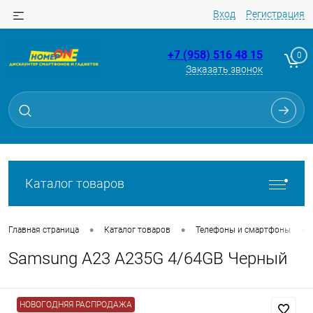
Вход
Регистрация
+7 (958) 516 48 15
0
Заказать звонок
Для клиентов всех банков
Разбейте
оплату
на части
без переплат
Каталог товаров
График платежей
•
•
•
Главная страница
Каталог товаров
Телефоны и смартфоны
Samsung A23 A235G 4/64GB Черный
Сегодня
25
%
НОВОГОДНЯЯ РАСПРОДАЖА