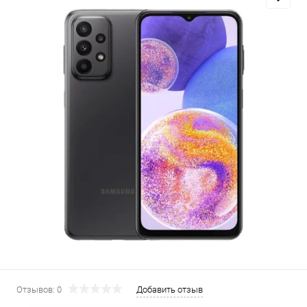
Добавляйте товары
в корзину
Оплачивайте сегодня только
25
% картой любого банка
Получайте товар
выбранный способом
Оставшиеся
75
% будут
списываться
с вашей карты
по
25
%
каждые 2 недели
Отзывов: 0
Добавить отзыв
Подробнее