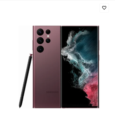
Добавляйте товары
в корзину
Оплачивайте сегодня только
25
% картой любого банка
Получайте товар
выбранный способом
Оставшиеся
75
% будут
списываться
с вашей карты
по
25
%
каждые 2 недели
Подробнее