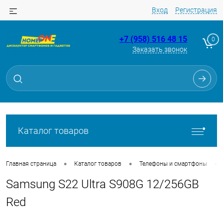
Вход
Регистрация
+7 (958) 516 48 15
0
Заказать звонок
Для клиентов всех банков
Разбейте
оплату
на части
без переплат
Каталог товаров
График платежей
•
•
•
Главная страница
Каталог товаров
Телефоны и смартфоны
Samsung S22 Ultra S908G 12/256GB
Сегодня
25
%
Red