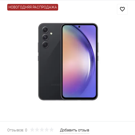
НОВОГОДНЯЯ РАСПРОДАЖА
Добавляйте товары
в корзину
Оплачивайте сегодня только
25
% картой любого банка
Получайте товар
выбранный способом
Оставшиеся
75
% будут
списываться
с вашей карты
по
25
%
каждые 2 недели
Отзывов: 0
Добавить отзыв
Подробнее