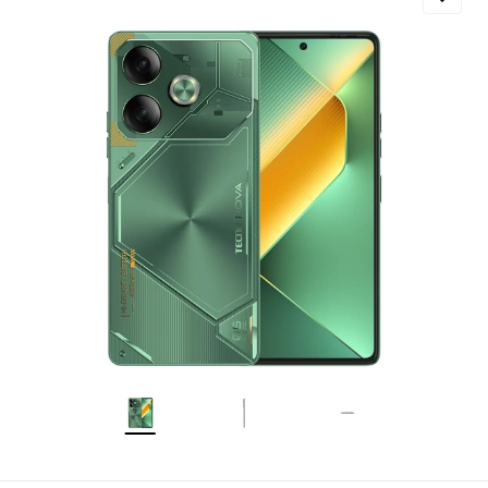
Добавляйте товары
в корзину
Оплачивайте сегодня только
25
% картой любого банка
Получайте товар
выбранный способом
Оставшиеся
75
% будут
списываться
с вашей карты
по
25
%
каждые 2 недели
Подробнее