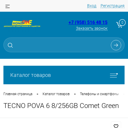
Вход
Регистрация
+7 (958) 516 48 15
0
Заказать звонок
Для клиентов всех банков
Разбейте
оплату
на части
без переплат
Каталог товаров
График платежей
•
•
•
Главная страница
Каталог товаров
Телефоны и смартфоны
TECNO POVA 6 8/256GB Comet Green
Сегодня
25
%