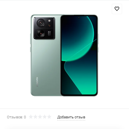
Добавляйте товары
в корзину
Оплачивайте сегодня только
25
% картой любого банка
Получайте товар
выбранный способом
Оставшиеся
75
% будут
списываться
с вашей карты
по
25
%
каждые 2 недели
Отзывов: 0
Добавить отзыв
Подробнее