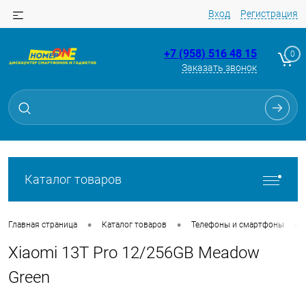
Вход
Регистрация
+7 (958) 516 48 15
0
Заказать звонок
Для клиентов всех банков
Разбейте
оплату
на части
без переплат
Каталог товаров
График платежей
•
•
•
Главная страница
Каталог товаров
Телефоны и смартфоны
Xiaomi 13T Pro 12/256GB Meadow
Сегодня
25
%
Green