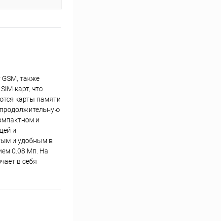
т GSM, также
SIM-карт, что
аются карты памяти
т продолжительную
компактном и
цей и
тым и удобным в
ем 0.08 Мп. На
чает в себя