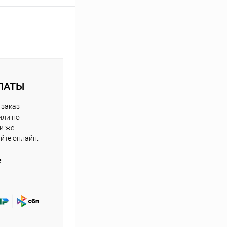
ЛАТЫ
 заказ
или по
ли же
айте онлайн.
е