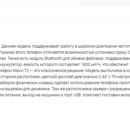
plait.ru
и. Данная модель поддерживает работу в широком диапазоне часто
Помимо этого телефон отличается возможностью установки сразу 2 
язи. Также есть модуль Bluetooth для обмена файлами, поддержив
ккумулятор, емкость которого составляет 1800 мА*ч, что обеспечи
елефон Maxvi T2 — это классическое решение. Модель выполнена в 
раз в 2 недели
стороне расположен цветной дисплей диагональю 2.44" с TN-матри
и набором физических клавиш сделает использование телефона прос
м вырезом для динамика. Там же расположена камера с разрешени
ем питания, выход на наушники и порт USB. Комплект поставки вклю