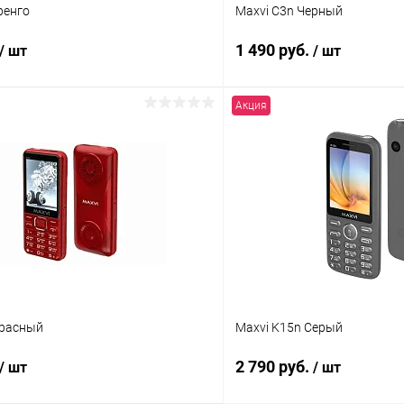
ренго
Maxvi C3n Черный
1 490 руб.
/ шт
/ шт
Акция
В корзину
В корз
К сравнению
ое
В наличии
В избранное
Красный
Maxvi K15n Серый
2 790 руб.
/ шт
/ шт