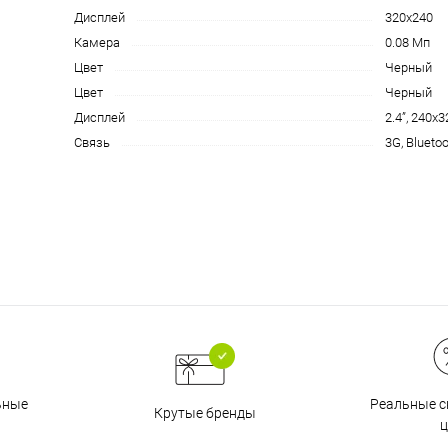
Дисплей
320х240
на части
без переплат
Камера
0.08 Мп
Цвет
Черный
Цвет
Черный
График платежей
Дисплей
2.4”, 240х3
Связь
3G, Blueto
Сегодня
25
%
Добавляйте товары
в корзину
Оплачивайте сегодня только
Реальные с
ьные
Крутые бренды
25
% картой любого банка
ц