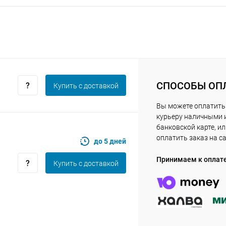
Получайте товар
выбранный способом
Оставшиеся
75
% будут
списываться
с вашей карты
по
25
%
каждые 2 недели
СПОСОБЫ ОП
Купить c доставкой
Вы можете оплатить
курьеру наличными 
Подробнее
об оплате Плайтом
банковской карте, и
оплатить заказ на с
до 5 дней
Принимаем к оплат
Купить c доставкой
25
раз в 2
Остались вопросы?
недели
8 800 302-02-51