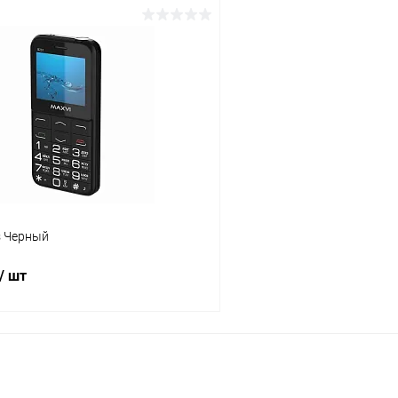
В корзину
В корз
К сравнению
ое
В наличии
В избранное
s Черный
/ шт
В корзину
К сравнению