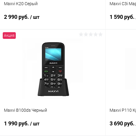
Maxvi K20 Серый
Maxvi C3i Ма
2 990 руб.
1 590 руб.
/ шт
Акция
В корзину
К сравнению
В избранное
Под заказ
В избранн
Maxvi B100ds Черный
Maxvi P110 
1 990 руб.
3 690 руб.
/ шт