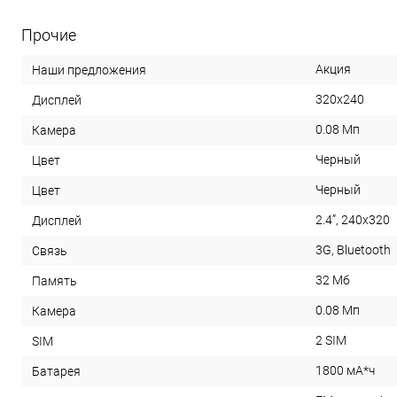
Прочие
Акция
Наши предложения
320х240
Дисплей
0.08 Мп
Камера
Черный
Цвет
Черный
Цвет
2.4”, 240х320
Дисплей
3G, Bluetooth
Связь
32 Мб
Память
0.08 Мп
Камера
2 SIM
SIM
1800 мА*ч
Батарея