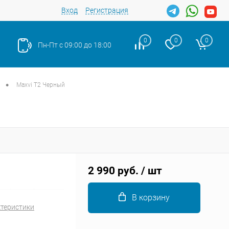
Вход
Регистрация
0
0
0
Пн-Пт с 09:00 до 18:00
•
Maxvi T2 Черный
Закрыть
2 990 руб.
/ шт
В корзину
ктеристики