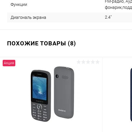
FM-радио, Ау
Функции
фонарик,подд
2.4"
Диагональ экрана
ПОХОЖИЕ ТОВАРЫ (8)
Акция