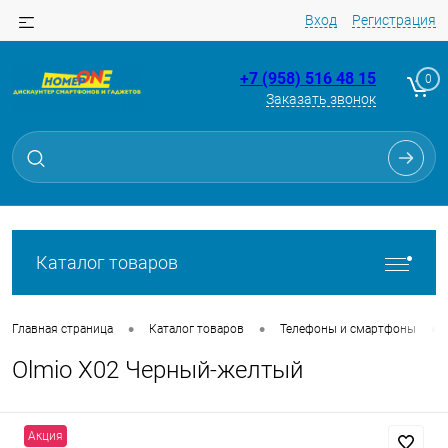
Вход
Регистрация
+7 (958) 516 48 15
0
Заказать звонок
Для клиентов всех банков
Разбейте
оплату
на части
без переплат
Каталог товаров
График платежей
•
•
•
Главная страница
Каталог товаров
Телефоны и смартфоны
Olmio X02 Черный-желтый
Сегодня
25
%
Акция