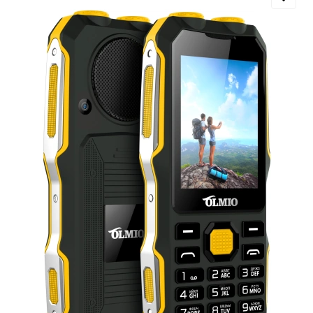
Добавляйте товары
в корзину
Оплачивайте сегодня только
25
% картой любого банка
Получайте товар
выбранный способом
Оставшиеся
75
% будут
списываться
с вашей карты
по
25
%
каждые 2 недели
Подробнее