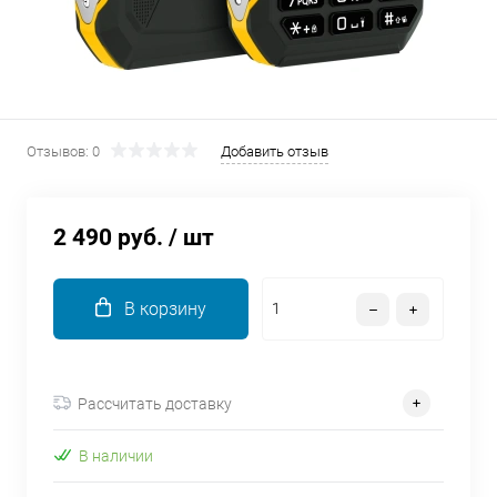
об оплате Плайтом
Остались вопросы?
25
Отзывов: 0
Добавить отзыв
8 800 302-02-51
plait.ru
раз в 2
недели
2 490 руб.
/ шт
В корзину
Рассчитать доставку
В наличии