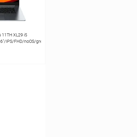
s 11TH XL29 i5
6"/IPS/FHD/noOS/grey
ину
К сравнению
В наличии