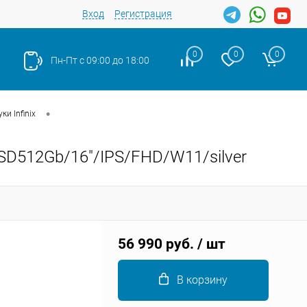
Вход
Регистрация
0
0
0
Пн-Пт с 09:00 до 18:00
•
ки Infinix
/SSD512Gb/16"/IPS/FHD/W11/silver
Закрыть
56 990 руб.
/ шт
В корзину