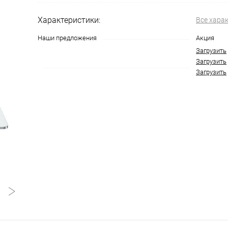
на части
без переплат
Характеристики:
Все хара
Наши предложения
Акция
График платежей
Загрузить
Загрузить
Загрузить
Сегодня
25
%
Добавляйте товары
в корзину
Оплачивайте сегодня только
25
% картой любого банка