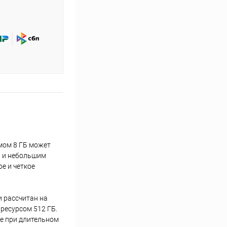
мом 8 ГБ может
и и небольшим
ое и четкое
и рассчитан на
ресурсом 512 ГБ.
же при длительном