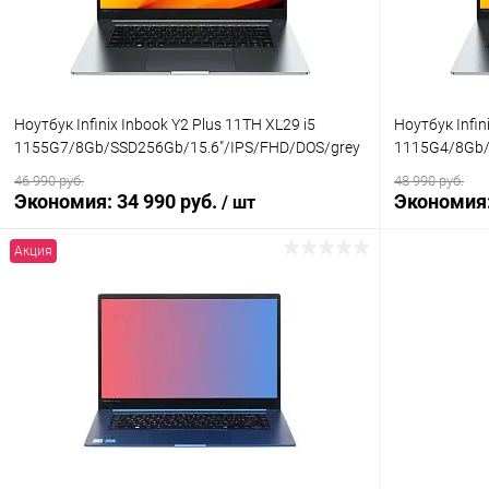
Ноутбук Infinix Inbook Y2 Plus 11TH XL29 i5
Ноутбук Infin
1155G7/8Gb/SSD256Gb/15.6"/IPS/FHD/DOS/grey
1115G4/8Gb/
46 990 руб.
48 990 руб.
Экономия:
34 990 руб.
Экономия
/ шт
Акция
В корзину
К сравнению
В избранное
В наличии
В избранн