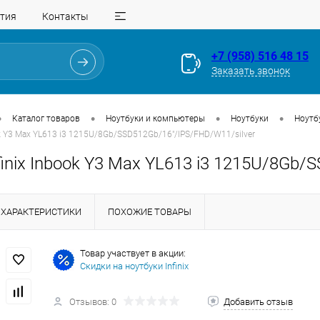
тия
Контакты
+7 (958) 516 48 15
Заказать звонок
•
•
•
•
Каталог товаров
Ноутбуки и компьютеры
Ноутбуки
Ноутбу
ok Y3 Max YL613 i3 1215U/8Gb/SSD512Gb/16"/IPS/FHD/W11/silver
finix Inbook Y3 Max YL613 i3 1215U/8Gb
ХАРАКТЕРИСТИКИ
ПОХОЖИЕ ТОВАРЫ
Товар участвует в акции:
Скидки на ноутбуки Infinix
Для клиентов всех банков
Отзывов: 0
Добавить отзыв
Разбейте
оплату