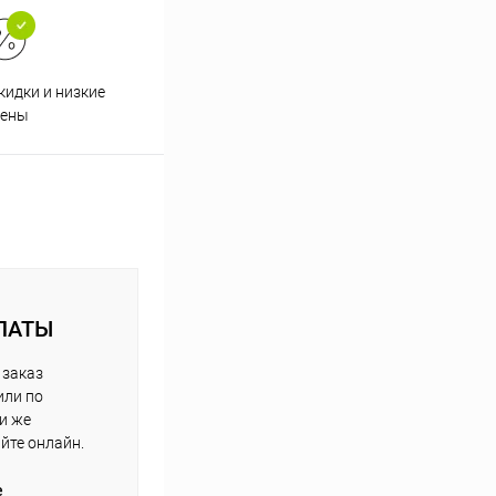
кидки и низкие
ены
ЛАТЫ
 заказ
или по
ли же
айте онлайн.
е