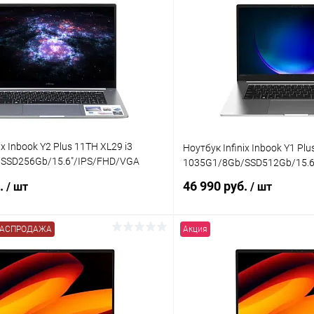
ix Inbook Y2 Plus 11TH XL29 i3
Ноутбук Infinix Inbook Y1 Plu
SSD256Gb/15.6"/IPS/FHD/VGA
1035G1/8Gb/SSD512Gb/15.6"
б.
46 990 руб.
/ шт
/ шт
РАСПРОДАЖА
Акция
В корзину
В корз
К сравнению
ое
В наличии
В избранное