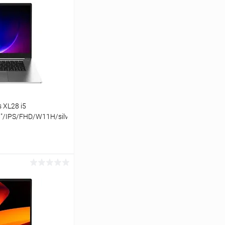
s XL28 i5
/IPS/FHD/W11H/silver
ину
К сравнению
В наличии