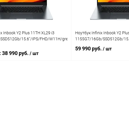
ix Inbook Y2 Plus 11TH XL29 i3
Ноутбук Infinix Inbook Y2 Plu
SSD512Gb/15.6"/IPS/FHD/W11H/grey
1155G7/16Gb/SSD512Gb/15.
59 990 руб.
/ шт
:
38 990 руб.
/ шт
В корзину
В корз
К сравнению
ое
В наличии
В избранное