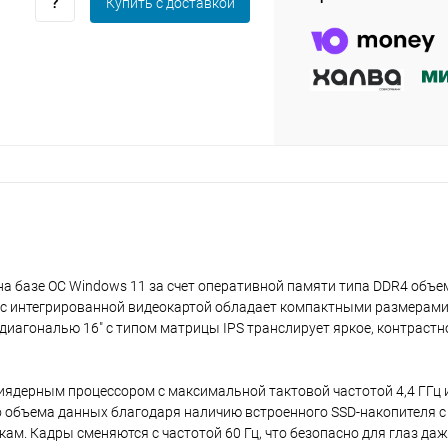
Купить c доставкой
plait.ru
раз в 2 недели
на базе ОС Windows 11 за счет оперативной памяти типа DDR4 объе
 с интегрированной видеокартой обладает компактными размерам
ан диагональю 16" с типом матрицы IPS транслирует яркое, контрастн
иядерным процессором с максимальной тактовой частотой 4,4 ГГц 
о объема данных благодаря наличию встроенного SSD-накопителя с 
ам. Кадры сменяются с частотой 60 Гц, что безопасно для глаз да