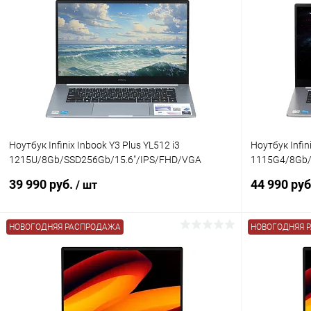
Ноутбук Infinix Inbook Y3 Plus YL512 i3
Ноутбук Infin
1215U/8Gb/SSD256Gb/15.6"/IPS/FHD/VGA
1115G4/8Gb/
int/W11/grey
int/W11 grey
39 990 руб.
44 990 ру
/ шт
НОВОГОДНЯЯ РАСПРОДАЖА
НОВОГОДНЯЯ 
В корзину
К сравнению
В избранное
В наличии
В избранн