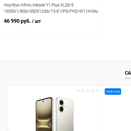
Ноутбук Infinix Inbook Y1 Plus XL28 i5
1035G1/8Gb/SSD512Gb/15.6"/IPS/FHD/W11H/blue
46 990 руб.
/ шт
В корзину
К сравнению
В избранное
В наличии
СА
Новинка