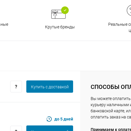
Получайте товар
выбранный способом
Реальные с
ьные
Крутые бренды
ц
Оставшиеся
75
% будут
списываться
с вашей карты
по
25
%
каждые 2 недели
Подробнее
об оплате Плайтом
СПОСОБЫ ОП
Купить c доставкой
Вы можете оплатить
25
курьеру наличными 
раз в 2
банковской карте, и
Остались вопросы?
недели
оплатить заказ на с
до 5 дней
8 800 302-02-51
Принимаем к оплат