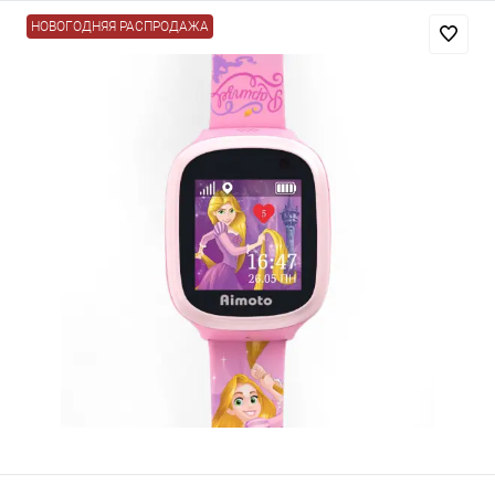
НОВОГОДНЯЯ РАСПРОДАЖА
Добавляйте товары
в корзину
Оплачивайте сегодня только
25
% картой любого банка
Получайте товар
выбранный способом
Оставшиеся
75
% будут
списываться
с вашей карты
по
25
%
каждые 2 недели
Подробнее