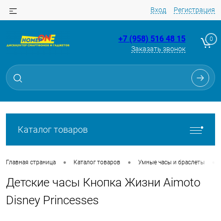
Вход
Регистрация
+7 (958) 516 48 15
0
Заказать звонок
Для клиентов всех банков
Разбейте
оплату
на части
без переплат
Каталог товаров
График платежей
•
•
•
Главная страница
Каталог товаров
Умные часы и браслеты
Детские часы Кнопка Жизни Aimoto
Сегодня
25
%
Disney Princesses