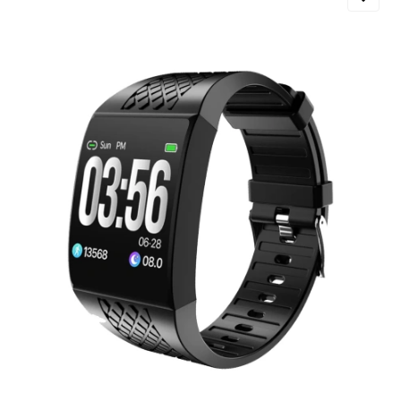
Добавляйте товары
в корзину
Оплачивайте сегодня только
25
% картой любого банка
Получайте товар
выбранный способом
Оставшиеся
75
% будут
списываться
с вашей карты
по
25
%
каждые 2 недели
Подробнее