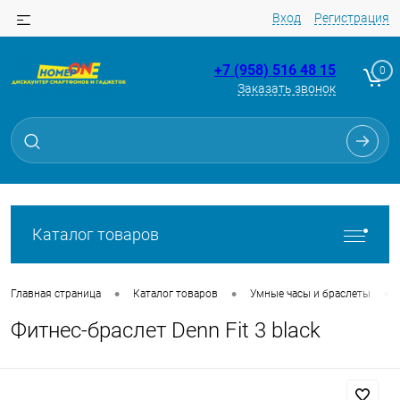
Вход
Регистрация
+7 (958) 516 48 15
0
Заказать звонок
Для клиентов всех банков
Разбейте
оплату
на части
без переплат
Каталог товаров
График платежей
•
•
•
Главная страница
Каталог товаров
Умные часы и браслеты
Фитнес-браслет Denn Fit 3 black
Сегодня
25
%