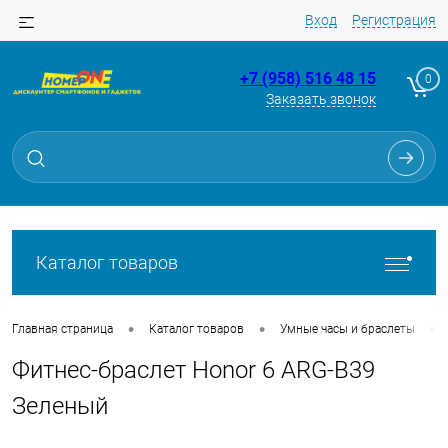
Вход
Регистрация
+7 (958) 516 48 15
0
Заказать звонок
Для клиентов всех банков
Разбейте
оплату
на части
без переплат
Каталог товаров
График платежей
•
•
•
Главная страница
Каталог товаров
Умные часы и браслеты
Фитнес-браслет Honor 6 ARG-B39
Сегодня
25
%
Зеленый