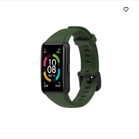
Добавляйте товары
в корзину
Оплачивайте сегодня только
25
% картой любого банка
Получайте товар
выбранный способом
Оставшиеся
75
% будут
списываться
с вашей карты
по
25
%
каждые 2 недели
Подробнее