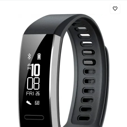
Добавляйте товары
в корзину
Оплачивайте сегодня только
25
% картой любого банка
Получайте товар
выбранный способом
Оставшиеся
75
% будут
списываться
с вашей карты
по
25
%
каждые 2 недели
Подробнее