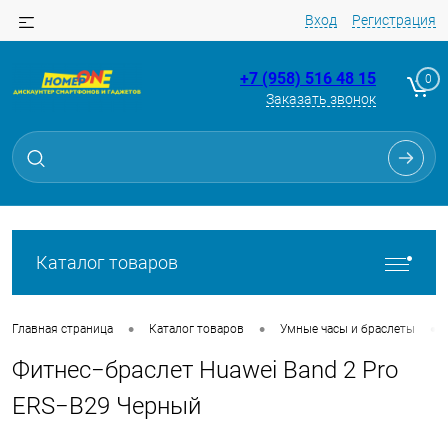
Вход
Регистрация
+7 (958) 516 48 15
0
Заказать звонок
Для клиентов всех банков
Разбейте
оплату
на части
без переплат
Каталог товаров
График платежей
•
•
•
Главная страница
Каталог товаров
Умные часы и браслеты
Фитнес−браслет Huawei Band 2 Pro
Сегодня
25
%
ERS−B29 Черный