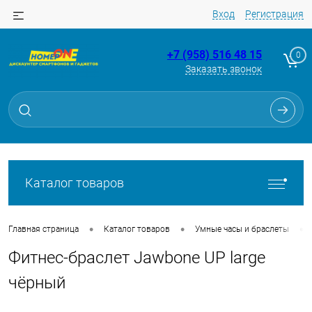
Вход
Регистрация
+7 (958) 516 48 15
0
Заказать звонок
Для клиентов всех банков
Разбейте
оплату
на части
без переплат
Каталог товаров
График платежей
•
•
•
Главная страница
Каталог товаров
Умные часы и браслеты
Фитнес-браслет Jawbone UP large
Сегодня
25
%
чёрный