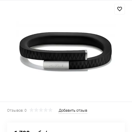
Добавляйте товары
в корзину
Оплачивайте сегодня только
25
% картой любого банка
Получайте товар
выбранный способом
Оставшиеся
75
% будут
списываться
с вашей карты
по
25
%
каждые 2 недели
Отзывов: 0
Добавить отзыв
Подробнее