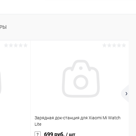
АРЫ
Зарядная док-станция для Xiaomi Mi Watch
Н
Lite
м
699 руб.
/ шт