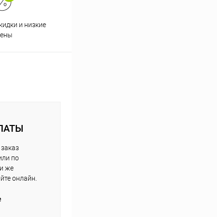
кидки и низкие
ены
ЛАТЫ
 заказ
или по
ли же
айте онлайн.
е