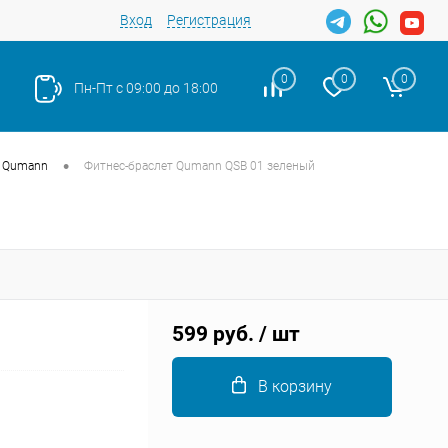
Вход
Регистрация
0
0
0
Пн-Пт с 09:00 до 18:00
•
Qumann
Фитнес-браслет Qumann QSB 01 зеленый
Закрыть
599 руб.
/ шт
В корзину