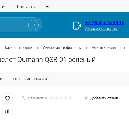
тия
Контакты
+7 (958) 516 48 15
Заказать звонок
•
•
•
•
Каталог товаров
Умные часы и браслеты
Умные браслеты
аслет Qumann QSB 01 зеленый
КИ
ПОХОЖИЕ ТОВАРЫ
Отзывов: 0
Добавить отзыв
Для клиентов всех банков
Разбейте
оплату
на части
без переплат