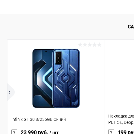
К сравнению
В избранное
В наличии
В избранн
СА
Накладка для
Infinix GT 30 8/256GB Синий
PET сн., Depp
23 990 руб.
199 ру
/ шт