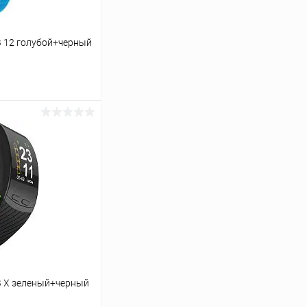
 12 голубой+черный
ину
К сравнению
В наличии
B X зеленый+черный