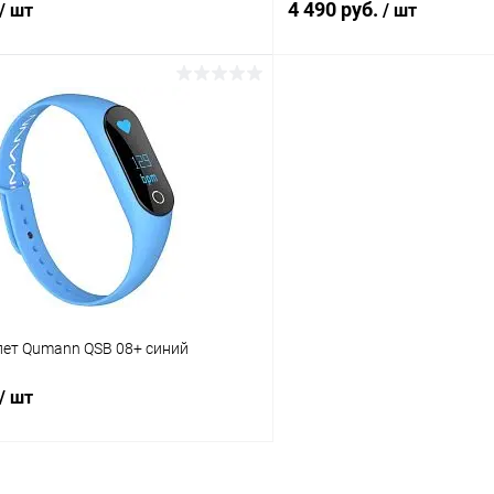
4 490 руб.
/ шт
/ шт
В корзину
В корз
К сравнению
ое
В наличии
В избранное
лет Qumann QSB 08+ синий
/ шт
В корзину