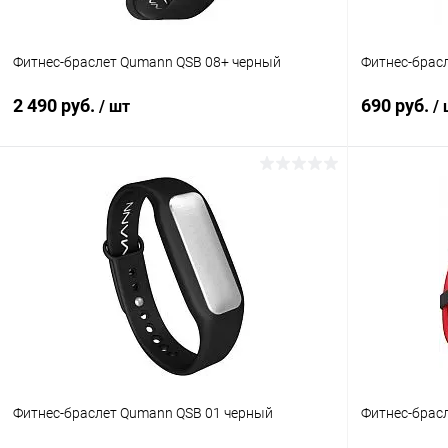
Фитнес-браслет Qumann QSB 08+ черный
Фитнес-брас
2 490 руб.
690 руб.
/ шт
/
В корзину
К сравнению
В избранное
В наличии
В избранн
Фитнес-браслет Qumann QSB 01 черный
Фитнес-брас