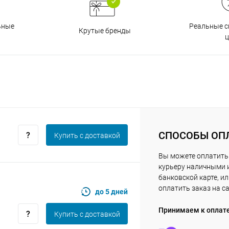
Получайте товар
выбранный способом
Реальные с
ьные
Крутые бренды
ц
Оставшиеся
75
% будут
списываться
с вашей карты
по
25
%
каждые 2 недели
Подробнее
об оплате Плайтом
СПОСОБЫ ОП
Купить c доставкой
Вы можете оплатить
25
курьеру наличными 
раз в 2
банковской карте, и
Остались вопросы?
недели
оплатить заказ на с
до 5 дней
8 800 302-02-51
Принимаем к оплат
Купить c доставкой
plait.ru