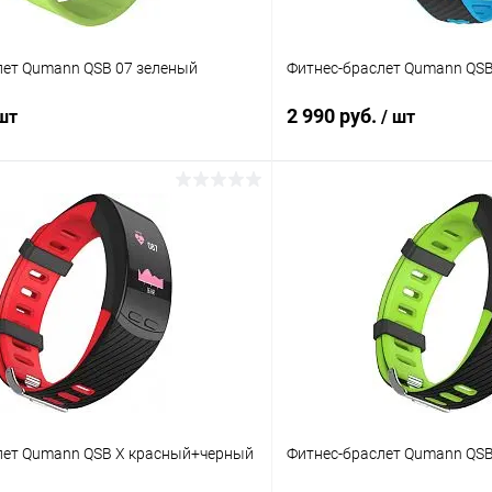
лет Qumann QSB 07 зеленый
Фитнес-браслет Qumann QSB
2 990 руб.
 шт
/ шт
В корзину
В корз
К сравнению
ое
В наличии
В избранное
лет Qumann QSB X красный+черный
Фитнес-браслет Qumann QS