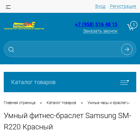
Вход
Регистрация
+7 (958) 516 48 15
0
Заказать звонок
Для клиентов всех банков
Разбейте
оплату
на части
без переплат
Каталог товаров
График платежей
•
•
•
Главная страница
Каталог товаров
Умные часы и браслеты
Умный фитнес-браслет Samsung SM-
Сегодня
25
%
R220 Красный