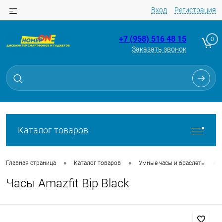
Вход
Регистрация
+7 (958) 516 48 15
0
Заказать звонок
Для клиентов всех банков
Разбейте
оплату
на части
без переплат
Каталог товаров
График платежей
•
•
•
Главная страница
Каталог товаров
Умные часы и браслеты
Часы Amazfit Bip Black
Сегодня
25
%