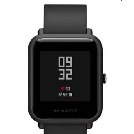
Добавляйте товары
в корзину
Оплачивайте сегодня только
25
% картой любого банка
Получайте товар
выбранный способом
Оставшиеся
75
% будут
списываться
с вашей карты
по
25
%
каждые 2 недели
Подробнее