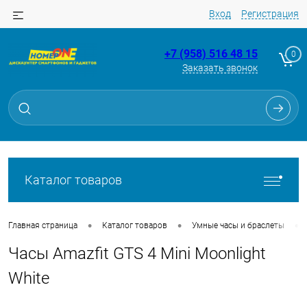
Вход
Регистрация
+7 (958) 516 48 15
0
Заказать звонок
Для клиентов всех банков
Разбейте
оплату
на части
без переплат
Каталог товаров
График платежей
•
•
•
Главная страница
Каталог товаров
Умные часы и браслеты
Часы Amazfit GTS 4 Mini Moonlight
Сегодня
25
%
White