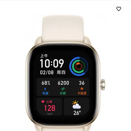
Добавляйте товары
в корзину
Оплачивайте сегодня только
25
% картой любого банка
Получайте товар
выбранный способом
Оставшиеся
75
% будут
списываться
с вашей карты
по
25
%
каждые 2 недели
Подробнее