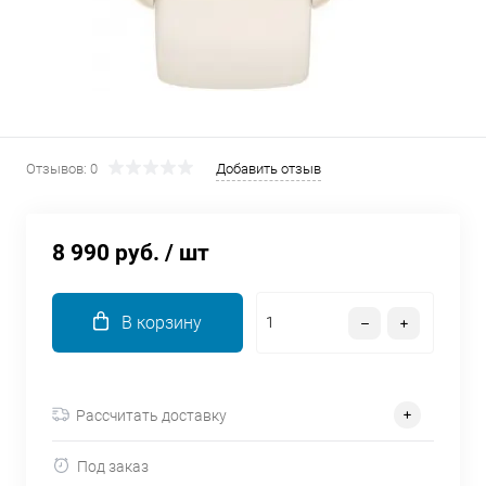
об оплате Плайтом
Остались вопросы?
25
8 800 302-02-51
Отзывов: 0
Добавить отзыв
plait.ru
раз в 2
недели
8 990 руб.
/ шт
В корзину
Рассчитать доставку
Под заказ