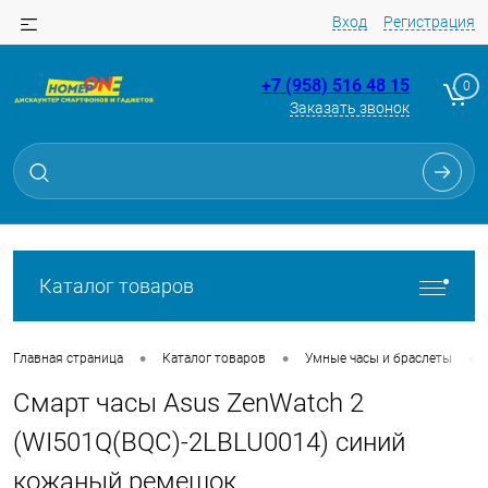
Вход
Регистрация
+7 (958) 516 48 15
0
Заказать звонок
Для клиентов всех банков
Разбейте
оплату
на части
без переплат
Каталог товаров
График платежей
•
•
•
Главная страница
Каталог товаров
Умные часы и браслеты
Смарт часы Asus ZenWatch 2
Сегодня
25
%
(WI501Q(BQC)-2LBLU0014) синий
кожаный ремешок