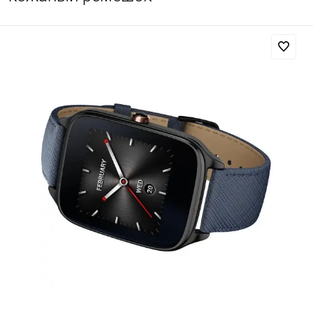
Добавляйте товары
в корзину
Оплачивайте сегодня только
25
% картой любого банка
Получайте товар
выбранный способом
Оставшиеся
75
% будут
списываться
с вашей карты
по
25
%
каждые 2 недели
Подробнее