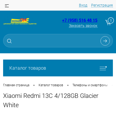
Вход
Регистрация
+7 (958) 516 48 15
0
Заказать звонок
Для клиентов всех банков
Разбейте
оплату
на части
без переплат
Каталог товаров
График платежей
•
•
•
Главная страница
Каталог товаров
Телефоны и смартфоны
Xiaomi Redmi 13C 4/128GB Glacier
Сегодня
25
%
White