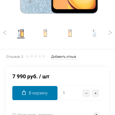
об оплате Плайтом
Остались вопросы?
25
8 800 302-02-51
plait.ru
раз в 2
недели
Отзывов: 0
Добавить отзыв
7 990 руб.
/ шт
В корзину
Рассчитать доставку