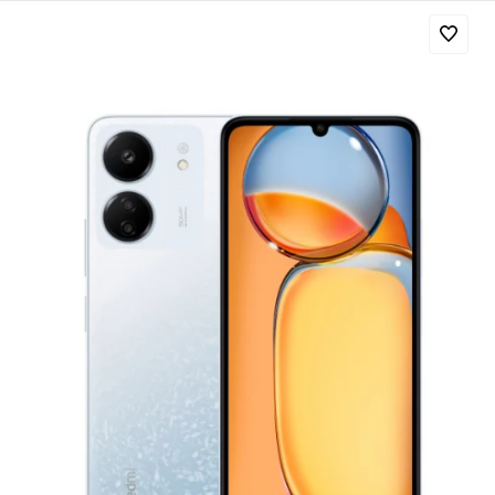
Добавляйте товары
в корзину
Оплачивайте сегодня только
25
% картой любого банка
Получайте товар
выбранный способом
Оставшиеся
75
% будут
списываться
с вашей карты
по
25
%
каждые 2 недели
Подробнее