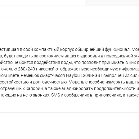
местившая в свой компактный корпус обширнейший функционал. Мо
а, будет следить за состоянием вашего здоровья в повседневной ж
йство не боится воздействия воды, что позволит принимать в них д
раз в 2 недели
иагональю 280x240 пикселей отображает всю необходимую информа
ном цвете. Ремешок смарт-часов Haylou LS09B-GST выполнен из сил
состойкостью и долговечностью. Модель способна измерять ваш пу
 потраченных калорий, а также анализировать продолжительность и 
пающих на него звонках, SMS и сообщениях в приложениях, а также