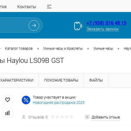
тия
Контакты
+7 (958) 516 48 15
Заказать звонок
•
•
•
•
Каталог товаров
Умные часы и браслеты
Умные часы
Hayl
ы Haylou LS09B GST
ХАРАКТЕРИСТИКИ
ПОХОЖИЕ ТОВАРЫ
ФАЙЛЫ
Товар участвует в акции:
Новогодняя распродажа 2025
Для клиентов всех банков
Разбейте
оплату
Отзывов: 0
Добавить отзыв
на части
без переплат