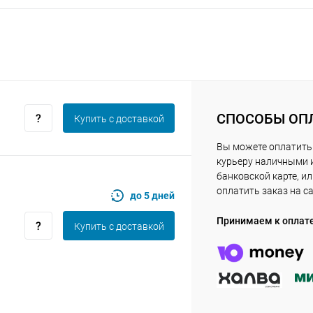
Получайте товар
выбранный способом
Оставшиеся
75
% будут
списываться
с вашей карты
по
25
%
каждые 2 недели
СПОСОБЫ ОП
Купить c доставкой
Вы можете оплатить
Подробнее
об оплате Плайтом
курьеру наличными 
банковской карте, и
оплатить заказ на с
до 5 дней
Принимаем к оплат
Купить c доставкой
25
раз в 2
Остались вопросы?
недели
8 800 302-02-51
plait.ru