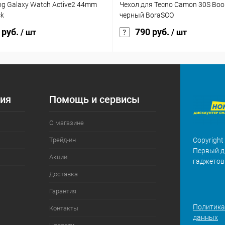
g Galaxy Watch Active2 44mm
Чехол для Tecno Camon 30S Boo
ck
черный BoraSCO
 руб.
790 руб.
/ шт
/ шт
ия
Помощь и сервисы
О магазине
Трейд-ин
Copyright
Первый д
Акции
гаджетов
Доставка
Гарантия
Политика
Контакты
данных