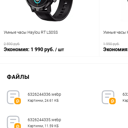
Умные часы Haylou RТ LS05S
Умные часы 
2 590 руб.
1 990 руб.
Экономия:
1 990 руб.
Экономия
/ шт
В корзину
ФАЙЛЫ
К сравнению
В избранное
В наличии
В избранн
6326244336.webp
63
Картинки, 24.61 КБ
Кар
6326244335.webp
Картинки, 11.59 КБ