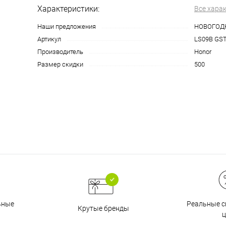
Характеристики:
Все хара
Наши предложения
НОВОГОД
График платежей
Артикул
LS09B GS
Производитель
Honor
Размер скидки
500
Сегодня
25
%
Добавляйте товары
в корзину
Оплачивайте сегодня только
25
% картой любого банка
Реальные с
ьные
Крутые бренды
ц