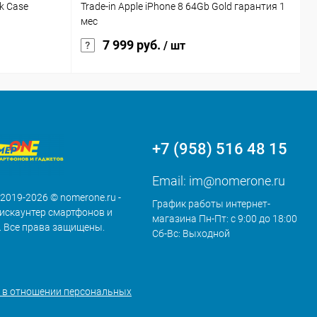
k Case
Trade-in Apple iPhone 8 64Gb Gold гарантия 1
Р
мес
2
7 999 руб.
/ шт
+7 (958) 516 48 15
Email:
im@nomerone.ru
 2019-2026 © nomerone.ru -
График работы интернет-
искаунтер смартфонов и
магазина Пн-Пт: с 9:00 до 18:00
. Все права защищены.
Сб-Вс: Выходной
 в отношении персональных