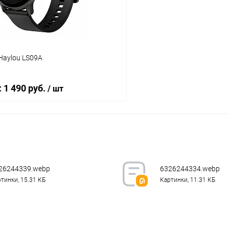
Haylou LS09A
:
1 490 руб.
/ шт
В корзину
К сравнению
ое
В наличии
26244339.webp
6326244334.webp
тинки, 15.31 КБ
Картинки, 11.31 КБ