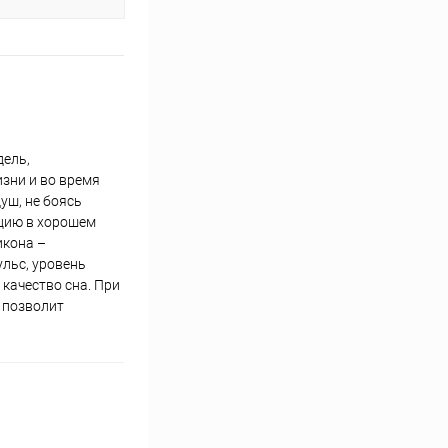
дель,
изни и во время
уш, не боясь
цию в хорошем
икона –
льс, уровень
качество сна. При
 позволит