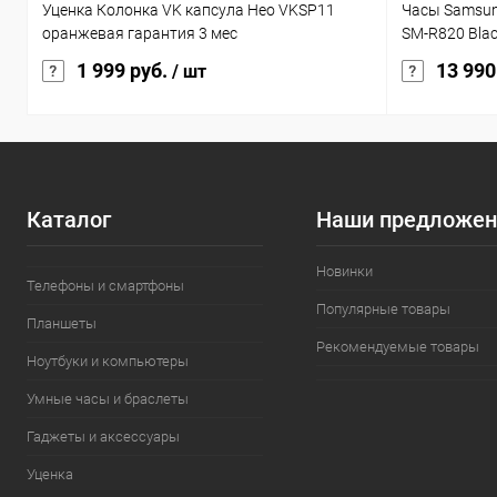
Уценка Колонка VK капсула Нео VKSP11
Часы Samsun
оранжевая гарантия 3 мес
SM-R820 Bla
1 999 руб.
13 990
/ шт
Каталог
Наши предложен
Новинки
Телефоны и смартфоны
Популярные товары
Планшеты
Рекомендуемые товары
Ноутбуки и компьютеры
Умные часы и браслеты
Гаджеты и аксессуары
Уценка