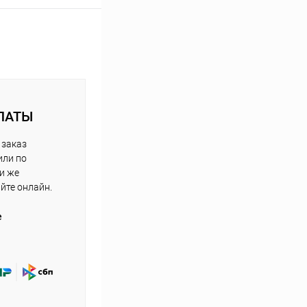
ЛАТЫ
 заказ
или по
ли же
айте онлайн.
е