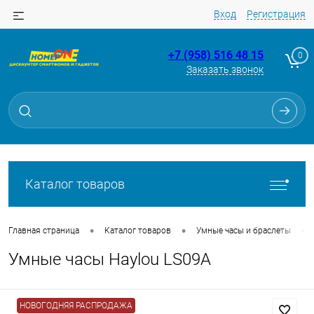
Вход
Регистрация
+7 (958) 516 48 15
0
Заказать звонок
Для клиентов всех банков
Разбейте
оплату
на части
без переплат
Каталог товаров
График платежей
•
•
•
Главная страница
Каталог товаров
Умные часы и браслеты
Умные часы Haylou LS09A
Сегодня
25
%
НОВОГОДНЯЯ РАСПРОДАЖА