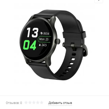
Добавляйте товары
в корзину
Оплачивайте сегодня только
25
% картой любого банка
Получайте товар
выбранный способом
Оставшиеся
75
% будут
списываться
с вашей карты
по
25
%
каждые 2 недели
Отзывов: 0
Добавить отзыв
Подробнее