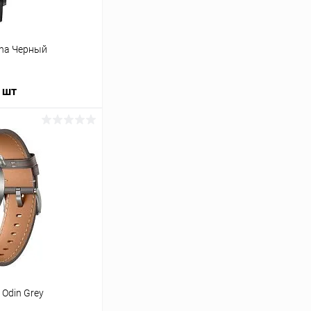
ana Черный
/ шт
ину
К сравнению
В наличии
 Odin Grey