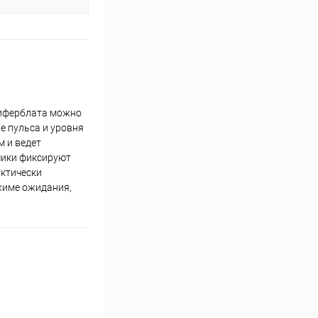
циферблата можно
е пульса и уровня
м и ведет
тчики фиксируют
актически
ежиме ожидания,