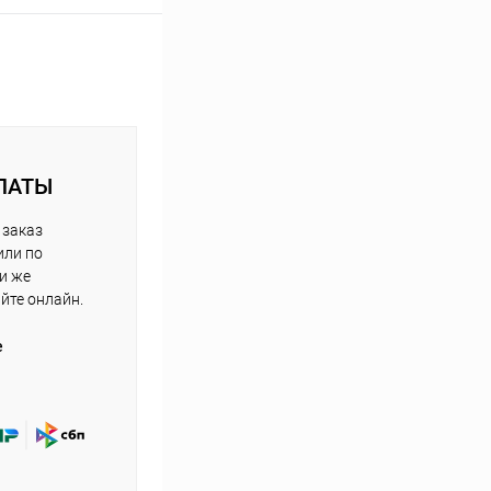
ЛАТЫ
 заказ
или по
ли же
айте онлайн.
е