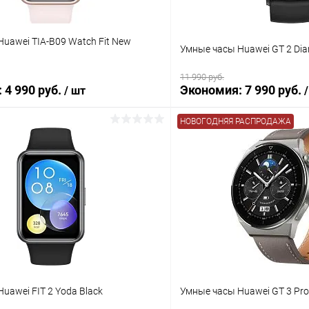
uawei TIA-B09 Watch Fit New
Умные часы Huawei GT 2 Di
11 990 руб.
:
4 990 руб.
Экономия:
7 990 руб.
/ шт
НОВОГОДНЯЯ РАСПРОДАЖА
В корзину
В корз
К сравнению
ое
В наличии
В избранное
uawei FIT 2 Yoda Black
Умные часы Huawei GT 3 Pro