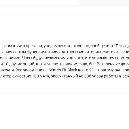
plait.ru
нформация: о времени, уведомлениях, вызовах, сообщениях. Тему 
гочисленным функциям, в числе которых мониторинг сна, измерени
о организма. Часы будут незаменимы для тех, кто занимается спорто
 10 других опций, в том числе плаванье, езда, бег. Встроенные да
раз в 2 недели
нии. Вес часов Huawei Watch Fit Black всего 21 г, поэтому они пр
улятор емкостью 180 мА*ч, рассчитанный на 336 часов работы в р