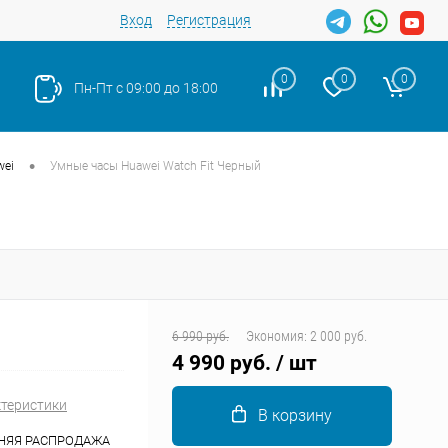
Вход
Регистрация
0
0
0
Пн-Пт с 09:00 до 18:00
•
wei
Умные часы Huawei Watch Fit Черный
Закрыть
6 990 руб.
Экономия:
2 000 руб.
4 990 руб.
/ шт
ктеристики
В корзину
НЯЯ РАСПРОДАЖА