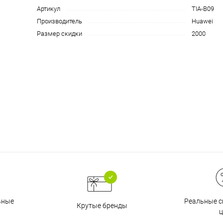
на части
без переплат
Артикул
TIA-B09
Производитель
Huawei
Размер скидки
2000
График платежей
Сегодня
25
%
Добавляйте товары
в корзину
Оплачивайте сегодня только
Реальные с
ьные
25
% картой любого банка
Крутые бренды
ц