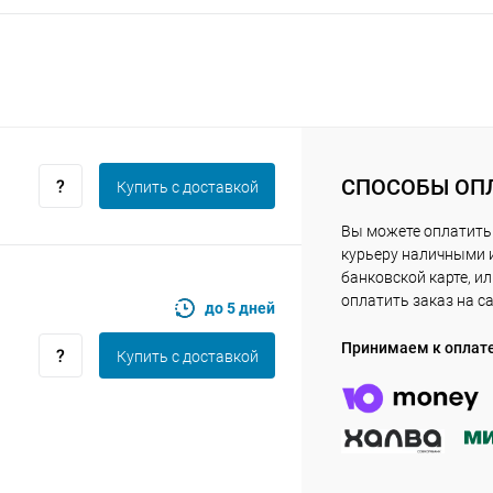
Получайте товар
выбранный способом
Оставшиеся
75
% будут
списываться
с вашей карты
по
25
%
каждые 2 недели
СПОСОБЫ ОП
Купить c доставкой
Вы можете оплатить
курьеру наличными 
Подробнее
об оплате Плайтом
банковской карте, и
оплатить заказ на с
до 5 дней
Принимаем к оплат
Купить c доставкой
25
раз в 2
Остались вопросы?
недели
8 800 302-02-51