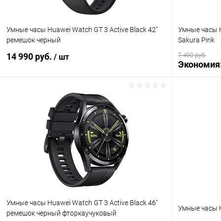
Умные часы Huawei Watch GT 3 Active Black 42"
Умные часы H
ремешок черный
Sakura Pink
14 990 руб.
7 490 руб.
/ шт
Экономия
В корзину
К сравнению
В избранн
В избранное
В наличии
Умные часы Huawei Watch GT 3 Active Black 46"
Умные часы H
ремешок черный фторкаучуковый