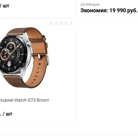
22 990 руб.
/ шт
Экономия:
19 990 руб.
В корз
В корзину
К сравнению
В избранное
ое
В наличии
Huawei Watch GT3 Brown
б.
/ шт