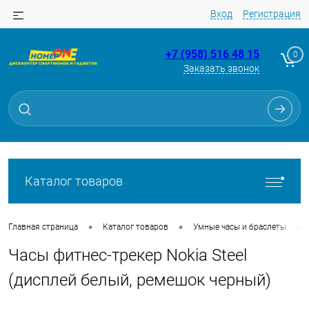
Вход
Регистрация
+7 (958) 516 48 15
0
Заказать звонок
Для клиентов всех банков
Разбейте
оплату
на части
без переплат
Каталог товаров
График платежей
•
•
•
Главная страница
Каталог товаров
Умные часы и браслеты
Часы фитнес-трекер Nokia Steel
Сегодня
25
%
(дисплей белый, ремешок черный)