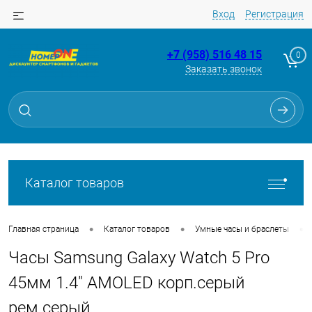
Вход
Регистрация
+7 (958) 516 48 15
0
Заказать звонок
Для клиентов всех банков
Разбейте
оплату
на части
без переплат
Каталог товаров
График платежей
•
•
•
Главная страница
Каталог товаров
Умные часы и браслеты
Часы Samsung Galaxy Watch 5 Pro
Сегодня
25
%
45мм 1.4" AMOLED корп.серый
рем.серый