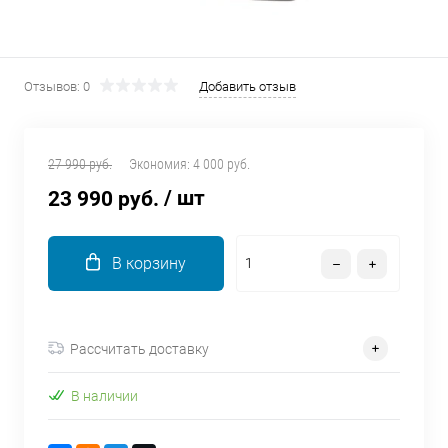
об оплате Плайтом
Отзывов: 0
Добавить отзыв
Остались вопросы?
25
8 800 302-02-51
27 990 руб.
Экономия:
4 000 руб.
plait.ru
раз в 2
/ шт
23 990 руб.
недели
В корзину
Рассчитать доставку
В наличии