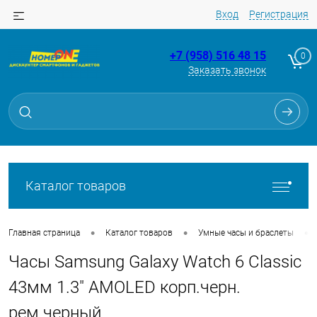
Вход
Регистрация
+7 (958) 516 48 15
0
Заказать звонок
Для клиентов всех банков
Разбейте
оплату
на части
без переплат
Каталог товаров
График платежей
•
•
•
Главная страница
Каталог товаров
Умные часы и браслеты
Часы Samsung Galaxy Watch 6 Classic
Сегодня
25
%
43мм 1.3" AMOLED корп.черн.
рем.черный