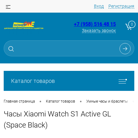
Вход
Регистрация
+7 (958) 516 48 15
0
Заказать звонок
Для клиентов всех банков
Разбейте
оплату
на части
без переплат
Каталог товаров
График платежей
•
•
•
Главная страница
Каталог товаров
Умные часы и браслеты
Часы Xiaomi Watch S1 Active GL
Сегодня
25
%
(Space Black)