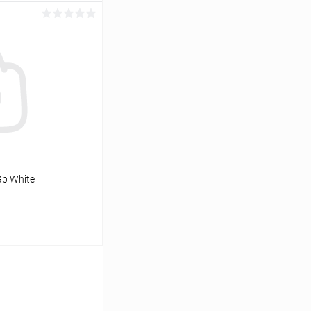
ину
К сравнению
Под заказ
Gb White
ину