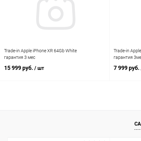
К сравнению
В избранное
Под заказ
В избранн
Trade-in Apple iPhone XR 64Gb White
Trade-in Appl
гарантия 3 мес
гарантия 3м
15 999 руб.
7 999 руб.
/ шт
В корзину
К сравнению
В избранное
Под заказ
В избранн
СА