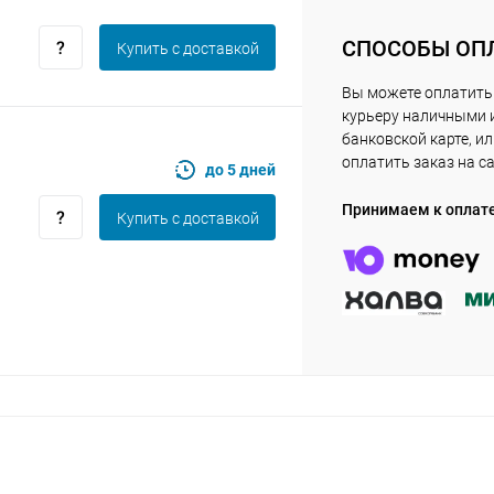
Получайте товар
выбранный способом
СПОСОБЫ ОП
Купить c доставкой
Вы можете оплатить
Оставшиеся
75
% будут
списываться
курьеру наличными 
с вашей карты
по
25
%
каждые 2 недели
банковской карте, и
оплатить заказ на с
до 5 дней
Принимаем к оплат
Купить c доставкой
Подробнее
об оплате Плайтом
25
раз в 2
Остались вопросы?
недели
8 800 302-02-51