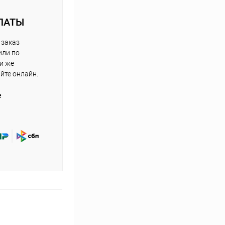
ЛАТЫ
 заказ
или по
ли же
айте онлайн.
е