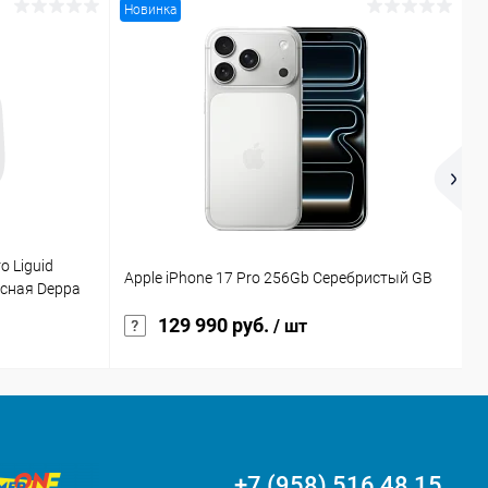
Новинка
А
o Liguid
У
Apple iPhone 17 Pro 256Gb Серебристый GB
асная Deppa
R
129 990 руб.
/ шт
+7 (958) 516 48 15