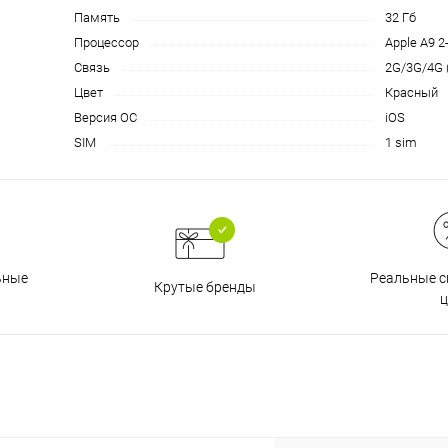
на части
без переплат
Память
32 Гб
Процессор
Apple A9 2
Связь
2G/3G/4G 
График платежей
Цвет
Красный
Версия ОС
iOS
SIM
1 sim
Сегодня
25
%
Реальные с
ьные
Крутые бренды
Добавляйте товары
в корзину
ц
Оплачивайте сегодня только
25
% картой любого банка