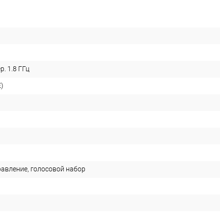
plait.ru
р. 1.8 ГГц
)
раз в 2 недели
равление, голосовой набор