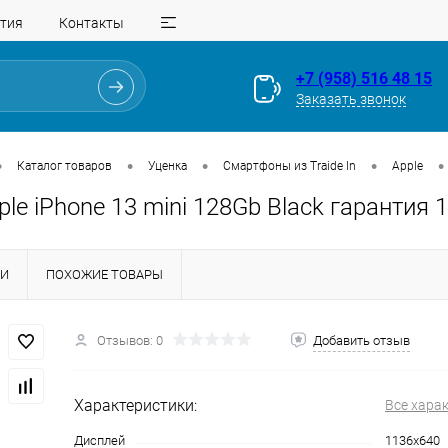
тия
Контакты
+7 (958) 516 48 15
Заказать звонок
•
•
•
•
•
Каталог товаров
Уценка
Смартфоны из Traide In
Apple
pple iPhone 13 mini 128Gb Black гарантия 
КИ
ПОХОЖИЕ ТОВАРЫ
Отзывов: 0
Добавить отзыв
Для клиентов всех банков
Характеристики:
Все хара
Разбейте
оплату
Дисплей
1136x640