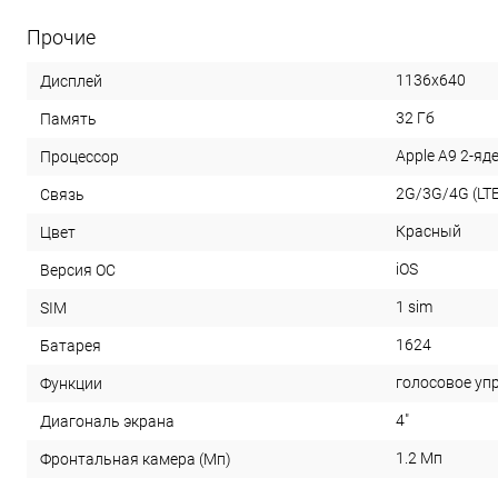
Прочие
1136x640
Дисплей
32 Гб
Память
Apple A9 2-яде
Процессор
2G/3G/4G (LTE
Связь
Красный
Цвет
iOS
Версия ОС
1 sim
SIM
1624
Батарея
голосовое уп
Функции
4"
Диагональ экрана
1.2 Мп
Фронтальная камера (Мп)