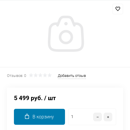
Добавляйте товары
в корзину
Оплачивайте сегодня только
25
% картой любого банка
Получайте товар
выбранный способом
Отзывов: 0
Добавить отзыв
Оставшиеся
75
% будут
списываться
с вашей карты
5 499 руб.
/ шт
по
25
%
каждые 2 недели
В корзину
Подробнее