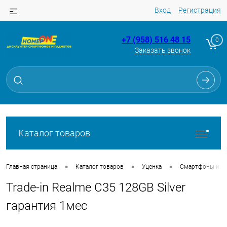
Вход
Регистрация
+7 (958) 516 48 15
0
Заказать звонок
Для клиентов всех банков
Разбейте
оплату
на части
без переплат
Каталог товаров
График платежей
•
•
•
Главная страница
Каталог товаров
Уценка
Смартфоны из Tr
Trade-in Realme C35 128GB Silver
Сегодня
25
%
гарантия 1мес