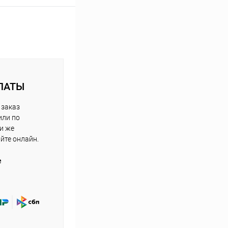
ЛАТЫ
 заказ
или по
ли же
айте онлайн.
е