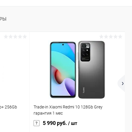
АРЫ
ro+ 256Gb
Trade-in Xiaomi Redmi 10 128Gb Grey
К
гарантия 1 мес
5 990 руб.
/ шт