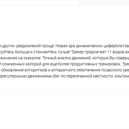
plait.ru
и других уведомлений проще. Новая эра динамических циферблатов
уйтесь больше и становитесь лучше! Трекер предлагает 11 видов а
ражнения на скакалке. Точный анализ движений, которые Вы совер
чет сожженных калорий для еще более продуктивных тренировок. Тр
раз в 2 недели
е обновление алгоритмов и аппаратного обеспечения позволило ув
регулярными движениями (бег по пересеченной местности, альпини