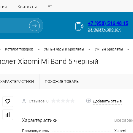
тия
Контакты
+7 (958) 516 48 15
Заказать звонок
•
•
•
•
Каталог товаров
Умные часы и браслеты
Умные браслеты
слет Xiaomi Mi Band 5 черный
ХАРАКТЕРИСТИКИ
ПОХОЖИЕ ТОВАРЫ
Отзывов: 0
Добавить отзыв
Для клиентов всех банков
Характеристики:
Все хара
Разбейте
оплату
Производитель
Xiaomi