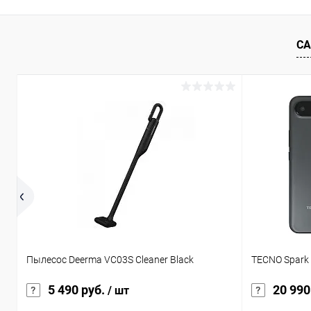
К сравнению
В избранное
В наличии
В избранн
СА
Пылесос Deerma VC03S Cleaner Black
TECNO Spark 
5 490 руб.
20 990
/ шт