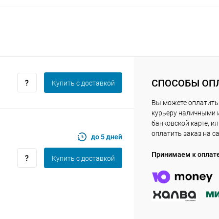
Получайте товар
выбранный способом
Оставшиеся
75
% будут
списываться
с вашей карты
по
25
%
каждые 2 недели
СПОСОБЫ ОП
Купить c доставкой
Вы можете оплатить
курьеру наличными 
Подробнее
об оплате Плайтом
банковской карте, и
оплатить заказ на с
до 5 дней
Принимаем к оплат
Купить c доставкой
25
раз в 2
Остались вопросы?
недели
8 800 302-02-51