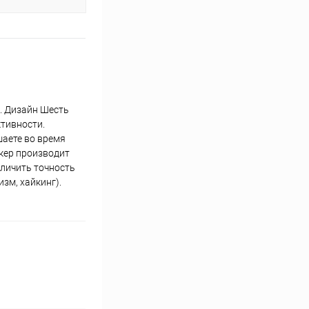
. Дизайн Шесть
ктивности.
шаете во время
екер производит
еличить точность
зм, хайкинг).