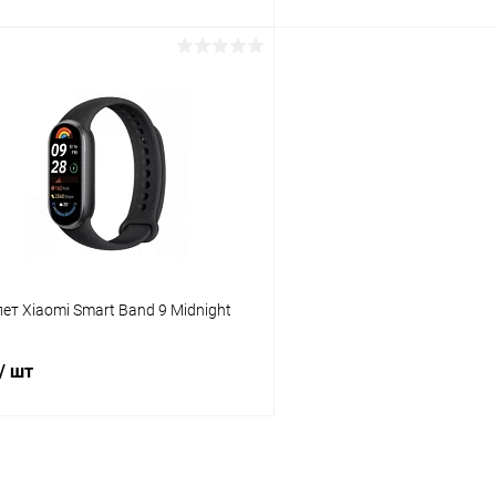
В корзину
В корз
К сравнению
ое
В наличии
В избранное
ет Xiaomi Smart Band 9 Midnight
/ шт
В корзину