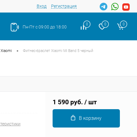
Вход
Регистрация
0
0
0
Пн-Пт с 09:00 до 18:00
•
Xiaomi
Фитнес-браслет Xiaomi Mi Band 5 черный
Закрыть
1 590 руб.
/ шт
В корзину
ктеристики