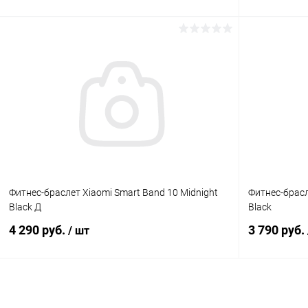
В корзину
К сравнению
В избранное
В наличии
В избранн
Фитнес-браслет Xiaomi Smart Band 10 Midnight
Фитнес-брасл
Black Д
Black
4 290 руб.
3 790 руб.
/ шт
В корзину