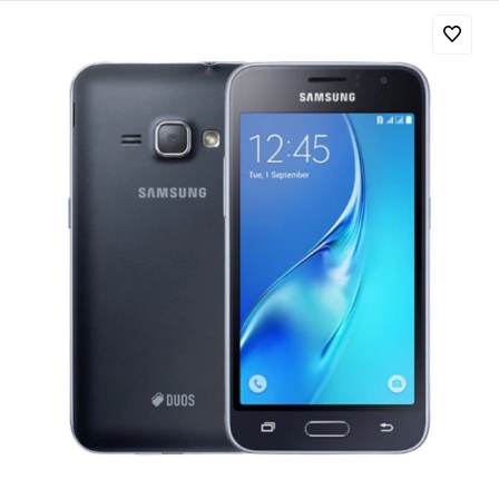
Добавляйте товары
в корзину
Оплачивайте сегодня только
25
% картой любого банка
Получайте товар
выбранный способом
Оставшиеся
75
% будут
списываться
с вашей карты
по
25
%
каждые 2 недели
Подробнее