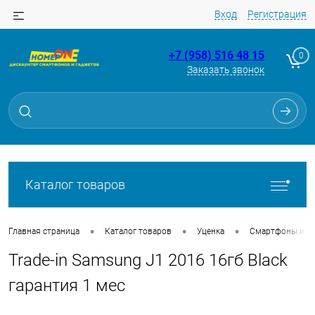
Вход
Регистрация
+7 (958) 516 48 15
0
Заказать звонок
Для клиентов всех банков
Разбейте
оплату
на части
без переплат
Каталог товаров
График платежей
•
•
•
Главная страница
Каталог товаров
Уценка
Смартфоны из Tr
Trade-in Samsung J1 2016 16гб Black
Сегодня
25
%
гарантия 1 мес