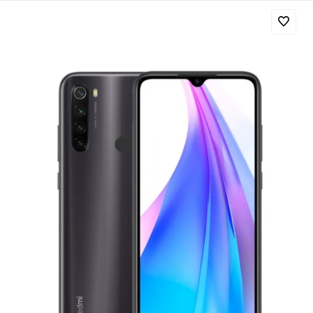
Добавляйте товары
в корзину
Оплачивайте сегодня только
25
% картой любого банка
Получайте товар
выбранный способом
Оставшиеся
75
% будут
списываться
с вашей карты
по
25
%
каждые 2 недели
Подробнее