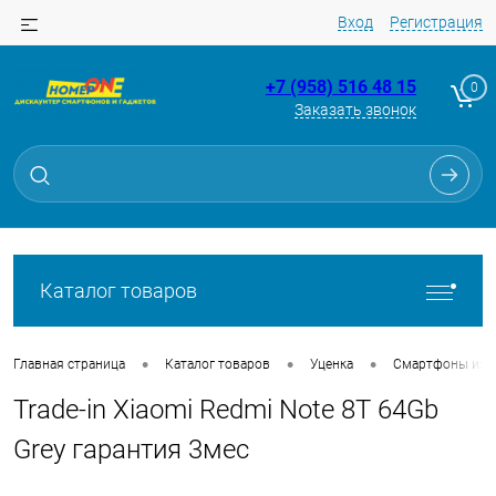
Вход
Регистрация
+7 (958) 516 48 15
0
Заказать звонок
Для клиентов всех банков
Разбейте
оплату
на части
без переплат
Каталог товаров
График платежей
•
•
•
Главная страница
Каталог товаров
Уценка
Смартфоны из Tr
Trade-in Xiaomi Redmi Note 8T 64Gb
Сегодня
25
%
Grey гарантия 3мес