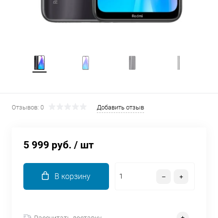
об оплате Плайтом
Остались вопросы?
25
8 800 302-02-51
plait.ru
раз в 2
недели
Отзывов: 0
Добавить отзыв
5 999 руб.
/ шт
В корзину
Рассчитать доставку