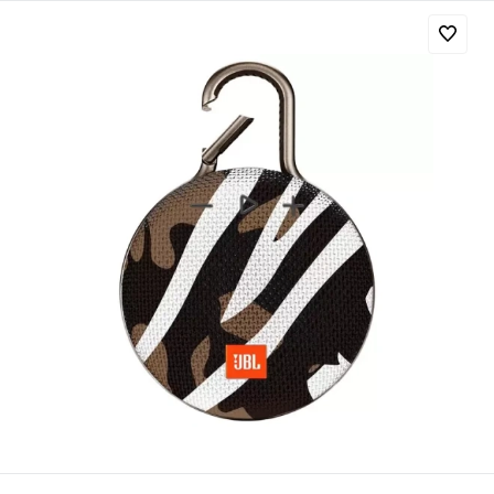
Добавляйте товары
в корзину
Оплачивайте сегодня только
25
% картой любого банка
Получайте товар
выбранный способом
Оставшиеся
75
% будут
списываться
с вашей карты
по
25
%
каждые 2 недели
Подробнее