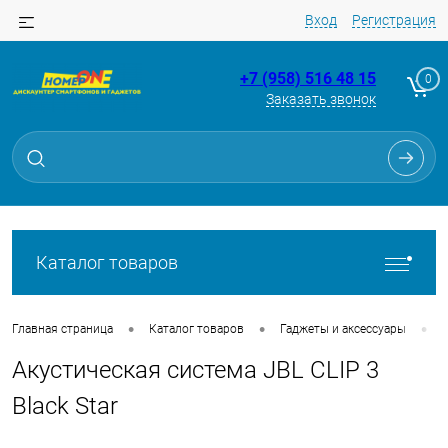
Вход
Регистрация
+7 (958) 516 48 15
0
Заказать звонок
Для клиентов всех банков
Разбейте
оплату
на части
без переплат
Каталог товаров
График платежей
•
•
•
Главная страница
Каталог товаров
Гаджеты и аксессуары
Акустическая система JBL CLIP 3
Сегодня
25
%
Black Star