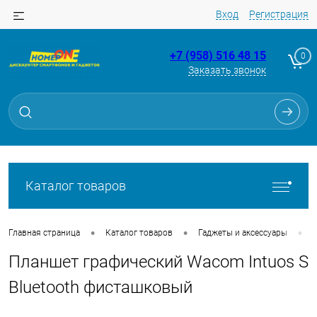
Вход
Регистрация
+7 (958) 516 48 15
0
Заказать звонок
Для клиентов всех банков
Разбейте
оплату
на части
без переплат
Каталог товаров
График платежей
•
•
•
Главная страница
Каталог товаров
Гаджеты и аксессуары
Планшет графический Wacom Intuos S
Сегодня
25
%
Bluetooth фисташковый