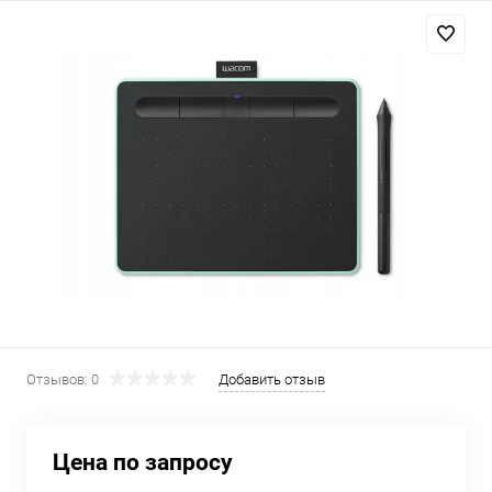
Добавляйте товары
в корзину
Оплачивайте сегодня только
25
% картой любого банка
Получайте товар
выбранный способом
Оставшиеся
75
% будут
списываться
с вашей карты
Отзывов: 0
Добавить отзыв
по
25
%
каждые 2 недели
Цена по запросу
Подробнее