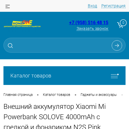
Вход
Регистрация
+7 (958) 516 48 15
0
Заказать звонок
Для клиентов всех банков
Разбейте
оплату
на части
без переплат
Каталог товаров
График платежей
•
•
•
Главная страница
Каталог товаров
Гаджеты и аксессуары
Внешний аккумулятор Xiaomi Mi
Сегодня
25
%
Powerbank SOLOVE 4000mAh с
грелкой и фонариком N2S Pink