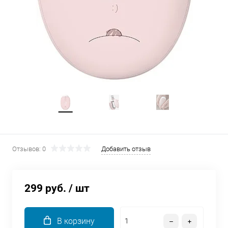
об оплате Плайтом
Остались вопросы?
25
8 800 302-02-51
plait.ru
раз в 2
недели
Отзывов: 0
Добавить отзыв
299 руб.
/ шт
В корзину