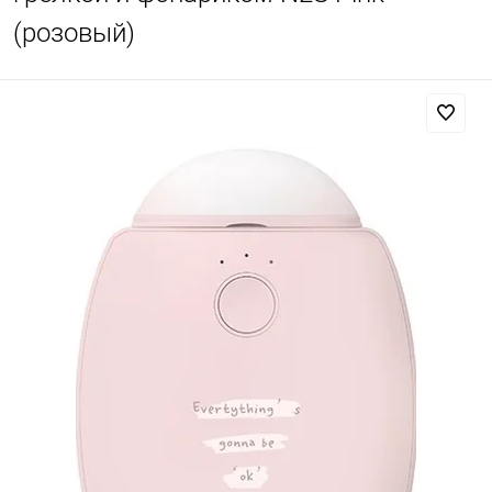
(розовый)
Добавляйте товары
в корзину
Оплачивайте сегодня только
25
% картой любого банка
Получайте товар
выбранный способом
Оставшиеся
75
% будут
списываться
с вашей карты
по
25
%
каждые 2 недели
Подробнее