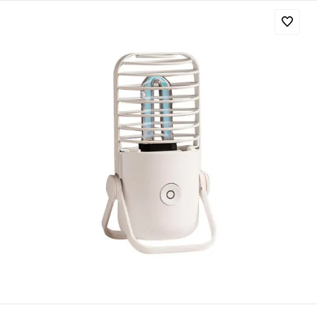
Добавляйте товары
в корзину
Оплачивайте сегодня только
25
% картой любого банка
Получайте товар
выбранный способом
Оставшиеся
75
% будут
списываться
с вашей карты
по
25
%
каждые 2 недели
Подробнее