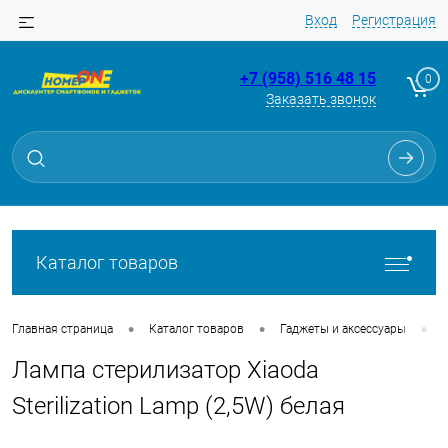
Вход
Регистрация
+7 (958) 516 48 15
0
Заказать звонок
Для клиентов всех банков
Разбейте
оплату
на части
без переплат
Каталог товаров
График платежей
•
•
•
Главная страница
Каталог товаров
Гаджеты и аксессуары
Лампа стерилизатор Xiaoda
Сегодня
25
%
Sterilization Lamp (2,5W) белая