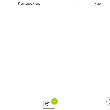
на части
без переплат
Производитель
Xiaomi
График платежей
Сегодня
25
%
Добавляйте товары
в корзину
Оплачивайте сегодня только
25
% картой любого банка