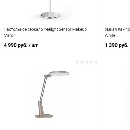
Настольное зеркало Yeelight Sensor Makeup
Умная лампочк
Mirror
White
4 990 руб.
1 390 руб.
/ шт
В корзину
К сравнению
В избранное
В наличии
В избранн