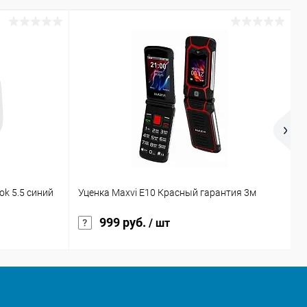
Н
ok 5.5 синий
Уценка Maxvi E10 Красный гарантия 3м
п
999 руб.
/ шт