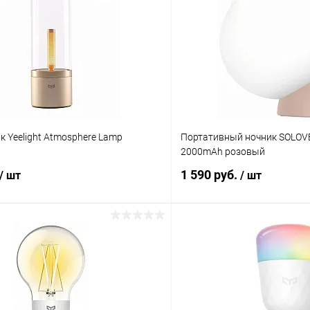
 Yeelight Atmosphere Lamp
Портативный ночник SOLOVE 
2000mAh розовый
1 590 руб.
/ шт
/ шт
В корзину
В корз
К сравнению
ое
В наличии
В избранное