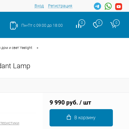
Вход
Регистрация
0
0
0
Пн-Пт с 09:00 до 18:00
•
дом и свет Yeelight
dant Lamp
Закрыть
9 990 руб.
/ шт
В корзину
ктеристики