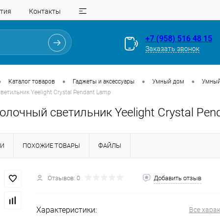
тия
Контакты
+7 (958) 516 48 15
Заказать звонок
•
•
•
•
Каталог товаров
Гаджеты и аксессуары
Умный дом
Умный 
етильник Yeelight Crystal Pendant Lamp
лочный светильник Yeelight Crystal Pen
КИ
ПОХОЖИЕ ТОВАРЫ
ФАЙЛЫ
Отзывов: 0
Добавить отзыв
Для клиентов всех банков
Разбейте
оплату
Характеристики:
Все хара