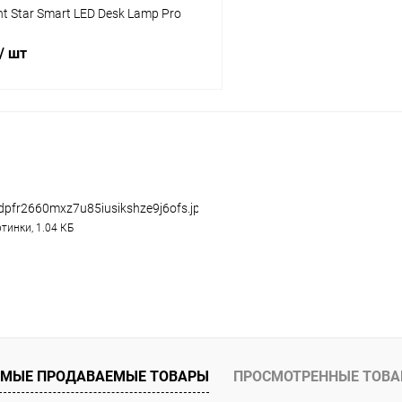
ht Star Smart LED Desk Lamp Pro
/ шт
В корзину
К сравнению
ое
В наличии
dpfr2660mxz7u85iusikshze9j6ofs.jpeg.webp
тинки, 1.04 КБ
МЫЕ ПРОДАВАЕМЫЕ ТОВАРЫ
ПРОСМОТРЕННЫЕ ТОВ