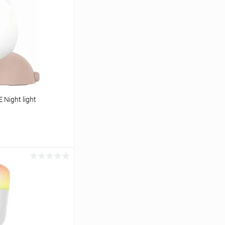
Night light
ину
К сравнению
В наличии