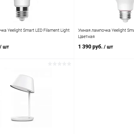
а Yeelight Smart LED Filament Light
Умная лампочка Yeelight Sma
Цветная
1 390 руб.
/ шт
/ шт
В корзину
В корз
К сравнению
ое
В наличии
В избранное