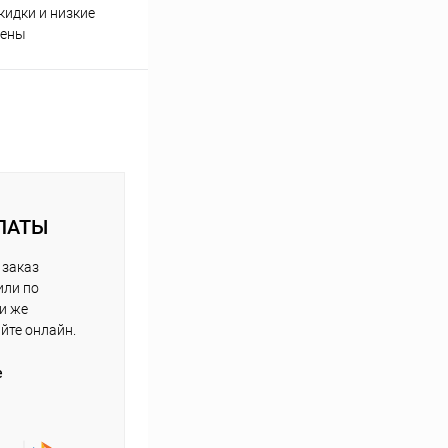
кидки и низкие
ены
ЛАТЫ
 заказ
или по
ли же
айте онлайн.
е