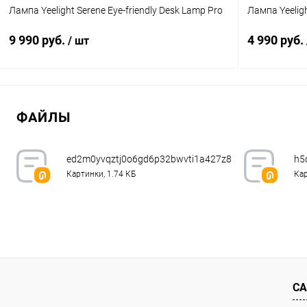
Лампа Yeelight Serene Eye-friendly Desk Lamp Pro
Лампа Yeelig
9 990 руб.
4 990 руб.
/ шт
В корзину
ФАЙЛЫ
К сравнению
В избранное
В наличии
В избранн
ed2m0yvqztj0o6gd6p32bwvti1a427z8.jpeg.webp
h5
Картинки, 1.74 КБ
Кар
СА