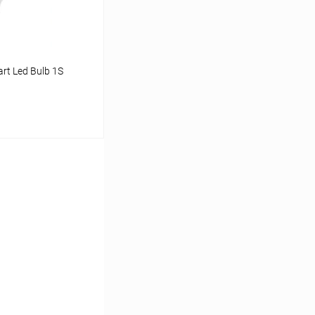
rt Led Bulb 1S
ину
К сравнению
Под заказ