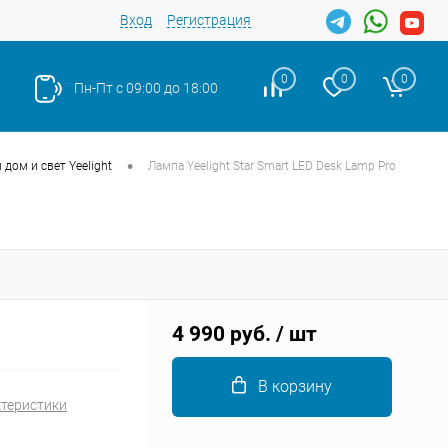
Вход
Регистрация
0
0
0
Пн-Пт с 09:00 до 18:00
•
дом и свет Yeelight
Лампа Yeelight Star Smart LED Desk Lamp Pro
Закрыть
4 990 руб.
/ шт
В корзину
ктеристики