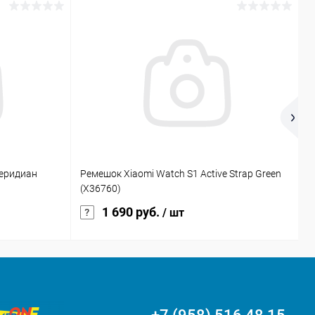
Н
Меридиан
Ремешок Xiaomi Watch S1 Active Strap Green
S
(X36760)
1 690 руб.
/ шт