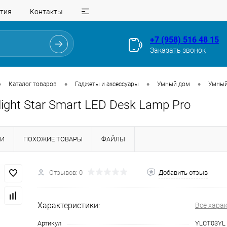
тия
Контакты
+7 (958) 516 48 15
Заказать звонок
•
•
•
•
Каталог товаров
Гаджеты и аксессуары
Умный дом
Умный 
ight Star Smart LED Desk Lamp Pro
КИ
ПОХОЖИЕ ТОВАРЫ
ФАЙЛЫ
Отзывов: 0
Добавить отзыв
Для клиентов всех банков
Характеристики:
Все хара
Разбейте
оплату
Артикул
YLCT03YL