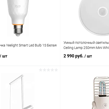
Умный потолочный светильни
ка Yeelight Smart Led Bulb 1S Белая
Ceiling Lamp 250mm Mini Whi
2 990 руб.
/ шт
/ шт
В корзину
В корз
К сравнению
ое
В наличии
В избранное