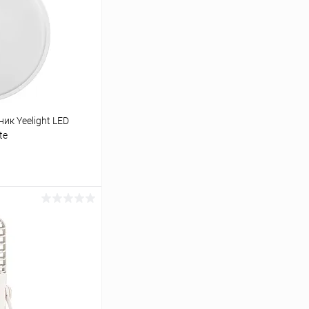
к Yeelight LED
te
ину
К сравнению
В наличии