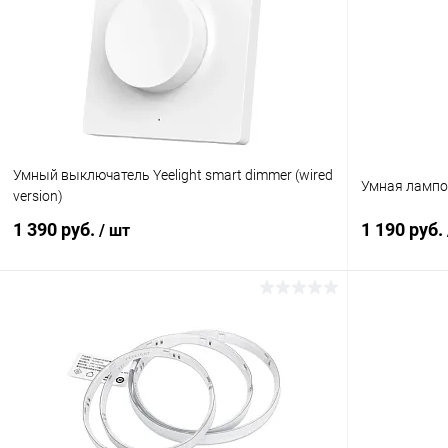
Умный выключатель Yeelight smart dimmer (wired
Умная лампоч
version)
1 390 руб.
1 190 руб.
/ шт
В корзину
К сравнению
В избранное
В наличии
В избранн