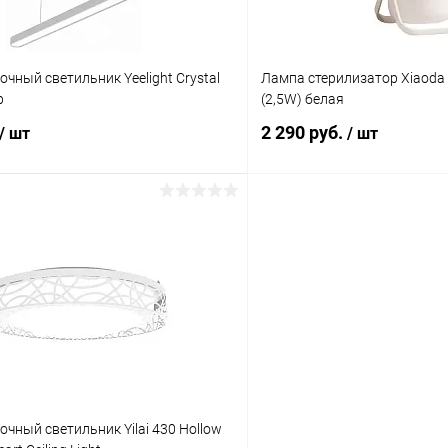
чный светильник Yeelight Crystal
Лампа стерилизатор Xiaoda S
p
(2,5W) белая
2 290 руб.
/ шт
/ шт
В корзину
В корз
К сравнению
ое
В наличии
В избранное
чный светильник Yilai 430 Hollow