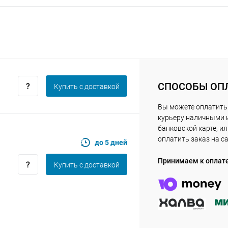
Получайте товар
выбранный способом
Оставшиеся
75
% будут
списываться
с вашей карты
по
25
%
каждые 2 недели
СПОСОБЫ ОП
Купить c доставкой
Вы можете оплатить
Подробнее
об оплате Плайтом
курьеру наличными 
банковской карте, и
оплатить заказ на с
до 5 дней
Принимаем к оплат
Купить c доставкой
25
раз в 2
Остались вопросы?
недели
8 800 302-02-51