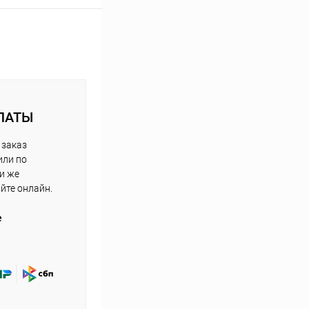
ЛАТЫ
 заказ
или по
ли же
айте онлайн.
е