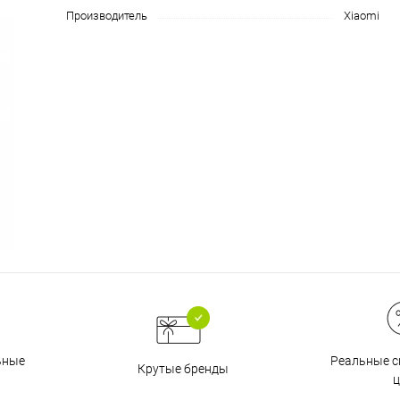
на части
без переплат
Производитель
Xiaomi
График платежей
Сегодня
25
%
Добавляйте товары
в корзину
Оплачивайте сегодня только
25
% картой любого банка
Реальные с
ьные
Крутые бренды
ц