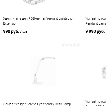
Удлинитель для RGB-ленты Yeelight Lightstrip
Умный потоло
Extension
Pendant Lam
990 руб.
9 990 руб.
/ шт
В корзину
К сравнению
В избранное
В наличии
В избранн
Умный потоло
Лампа Yeelight Serene Eye-friendly Desk Lamp