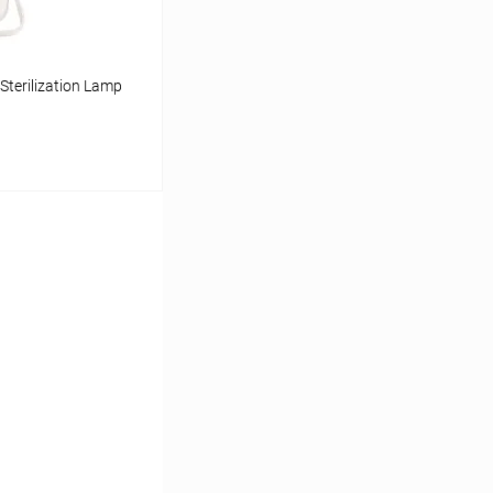
terilization Lamp
ину
К сравнению
В наличии